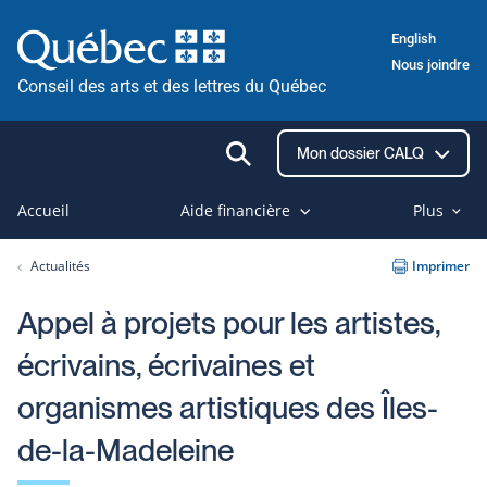
Passer
English
au
Nous joindre
contenu
Conseil des arts et des lettres du Québec
Ouvrir
Mon dossier CALQ
la
recherche
Accueil
Aide financière
Plus
Actualités
Imprimer
Appel à projets pour les artistes,
écrivains, écrivaines et
organismes artistiques des Îles-
de-la-Madeleine