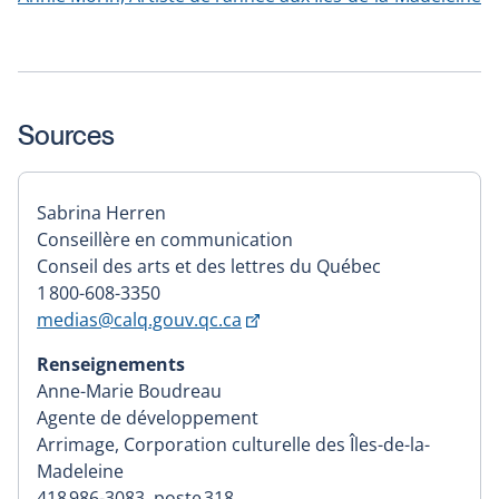
Sources
Sabrina Herren
Conseillère en communication
Conseil des arts et des lettres du Québec
1 800-608-3350
Ce
medias@calq.gouv.qc.ca
lien
Renseignements
s'ouvrira
Anne-Marie Boudreau
dans
Agente de développement
une
Arrimage, Corporation culturelle des Îles-de-la-
nouvelle
Madeleine
fenêtre
418 986-3083, poste 318