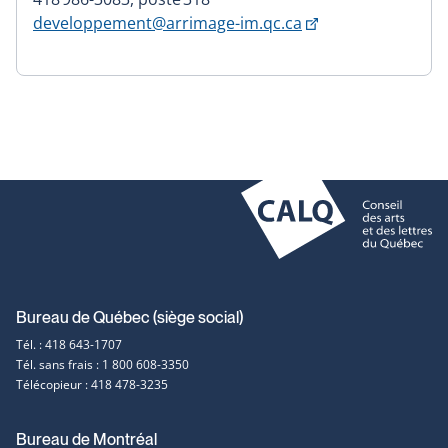
Ce
developpement@arrimage-im.qc.ca
lien
s'ouvrira
dans
une
nouvelle
fenêtre
Coordonnées
Bureau de Québec (siège social)
Tél. : 418 643-1707
et
Tél. sans frais : 1 800 608-3350
Télécopieur : 418 478-3235
contact
Bureau de Montréal