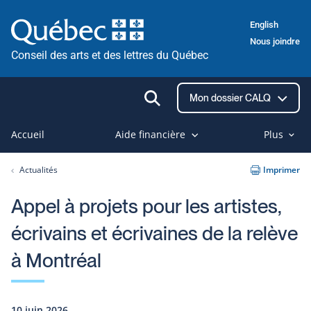
Passer
English
au
Nous joindre
contenu
Conseil des arts et des lettres du Québec
Ouvrir
Mon dossier CALQ
la
recherche
Accueil
Aide financière
Plus
Actualités
Imprimer
Appel à projets pour les artistes,
écrivains et écrivaines de la relève
à Montréal
10 juin 2026