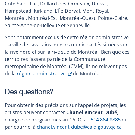
Côte-Saint-Luc, Dollard-des-Ormeaux, Dorval,
Hampstead, Kirkland, L’Île-Dorval, Mont-Royal,
Montréal, Montréal-Est, Montréal-Ouest, Pointe-Claire,
Sainte-Anne-de-Bellevue et Senneville.
Sont notamment exclus de cette région administrative
: la ville de Laval ainsi que les municipalités situées sur
la rive nord et sur la rive sud de Montréal. Bien que ces
territoires fassent partie de la Communauté
métropolitaine de Montréal (CMM), ils ne relèvent pas
Ce
de la
région administrative
de Montréal.
lien
s'ouvrira
Des questions?
dans
une
Pour obtenir des précisions sur l’appel de projets, les
nouvelle
artistes peuvent contacter
Chanel Vincent-Dubé
,
fenêtre
chargée de programmes au CALQ, au
514 864-8885
ou
par courriel à
chanel.vincent-dube@calq.gouv.qc.ca