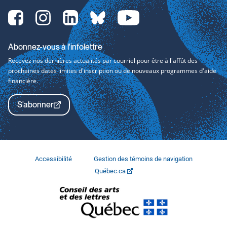
Facebook-
Instagram-
LinkedIn-
bluesky-
YouTube-
svg
svg
svg
svg
svg
Abonnez-vous à l'infolettre
Recevez nos dernières actualités par courriel pour être à l'affût des
prochaines dates limites d'inscription ou de nouveaux programmes d'aide
financière.
S'abonner
Accessibilité
Gestion des témoins de navigation
Québec.ca