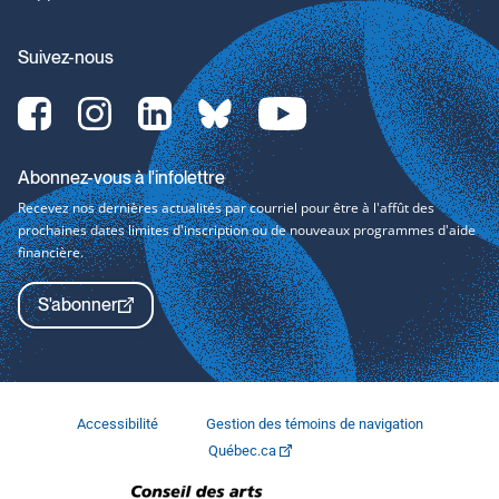
Suivez-nous
Facebook-
Instagram-
LinkedIn-
bluesky-
YouTube-
svg
svg
svg
svg
svg
Abonnez-vous à l'infolettre
Recevez nos dernières actualités par courriel pour être à l'affût des
prochaines dates limites d'inscription ou de nouveaux programmes d'aide
financière.
S'abonner
Accessibilité
Gestion des témoins de navigation
Québec.ca