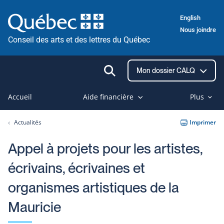
Passer
English
au
Nous joindre
contenu
Conseil des arts et des lettres du Québec
Ouvrir
Mon dossier CALQ
la
recherche
Accueil
Aide financière
Plus
Actualités
Imprimer
Appel à projets pour les artistes,
écrivains, écrivaines et
organismes artistiques de la
Mauricie