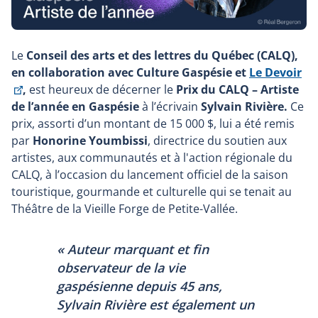
Le
Conseil des arts et des lettres du Québec (CALQ),
en collaboration avec Culture Gaspésie et
Le Devoir
Ce
,
est heureux de décerner le
Prix du CALQ – Artiste
lien
de l’année en Gaspésie
à l’écrivain
Sylvain Rivière.
Ce
s'ouvrira
prix, assorti d’un montant de 15 000 $, lui a été remis
dans
par
Honorine Youmbissi
, directrice du soutien aux
une
artistes, aux communautés et à l'action régionale du
nouvelle
CALQ, à l’occasion du lancement officiel de la saison
fenêtre
touristique, gourmande et culturelle qui se tenait au
Théâtre de la Vieille Forge de Petite-Vallée.
« Auteur marquant et fin
observateur de la vie
gaspésienne depuis 45 ans,
Sylvain Rivière est également un