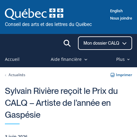
Passer
English
au
Nous joindre
contenu
Conseil des arts et des lettres du Québec
Ouvrir
Mon dossier CALQ
la
recherche
Accueil
Aide financière
Plus
Actualités
Imprimer
Sylvain Rivière reçoit le Prix du
CALQ – Artiste de l’année en
Gaspésie
3 juin 2026