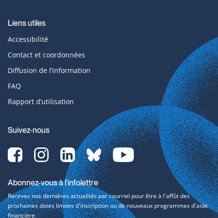
Liens utiles
Accessibilité
Contact et coordonnées
Diffusion de l’information
FAQ
Rapport d’utilisation
Suivez-nous
Facebook-
Instagram-
LinkedIn-
bluesky-
YouTube-
svg
svg
svg
svg
svg
Abonnez-vous à l'infolettre
Recevez nos dernières actualités par courriel pour être à l'affût des
prochaines dates limites d'inscription ou de nouveaux programmes d'aide
financière.