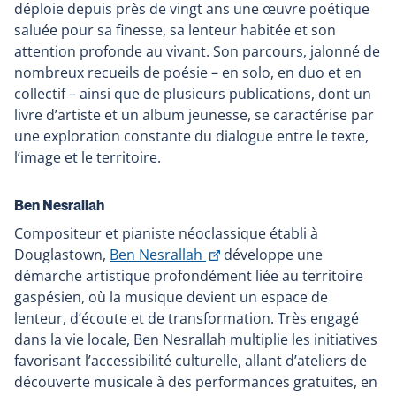
li
déploie depuis près de vingt ans une œuvre poétique
s'
saluée pour sa finesse, sa lenteur habitée et son
d
attention profonde au vivant. Son parcours, jalonné de
u
nombreux recueils de poésie – en solo, en duo et en
no
collectif – ainsi que de plusieurs publications, dont un
fe
livre d’artiste et un album jeunesse, se caractérise par
une exploration constante du dialogue entre le texte,
l’image et le territoire.
Ben Nesrallah
Compositeur et pianiste néoclassique établi à
Ce
Douglastown,
Ben Nesrallah
développe une
lien
démarche artistique profondément liée au territoire
s'ouvrira
gaspésien, où la musique devient un espace de
dans
lenteur, d’écoute et de transformation. Très engagé
une
dans la vie locale, Ben Nesrallah multiplie les initiatives
nouvelle
favorisant l’accessibilité culturelle, allant d’ateliers de
fenêtre
découverte musicale à des performances gratuites, en