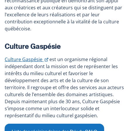
reconnaissance publique en démontrant son appui
aux créatrices et aux créateurs qui se distinguent par
l’excellence de leurs réalisations et par leur
contribution exceptionnelle à la vitalité de la culture
québécoise.
Culture Gaspésie
Ce
Culture Gaspésie
est un organisme régional
lien
indépendant dont la mission est de représenter les
s'ouvrira
intérêts du milieu culturel et favoriser le
dans
développement des arts et de la culture de son
une
territoire. Il regroupe et offre des services aux acteurs
nouvelle
culturels de l’ensemble des domaines artistiques.
fenêtre
Depuis maintenant plus de 30 ans, Culture Gaspésie
s’impose comme un interlocuteur solide et
représentatif du milieu culturel gaspésien.