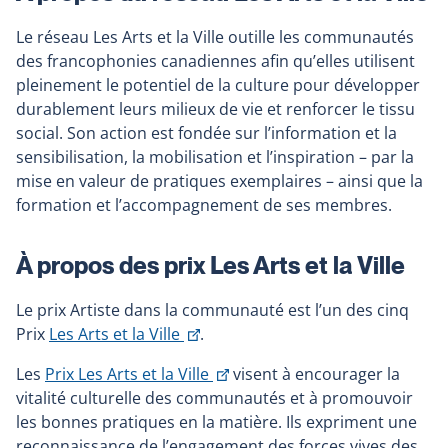
Le réseau Les Arts et la Ville outille les communautés
des francophonies canadiennes afin qu’elles utilisent
pleinement le potentiel de la culture pour développer
durablement leurs milieux de vie et renforcer le tissu
social. Son action est fondée sur l’information et la
sensibilisation, la mobilisation et l’inspiration – par la
mise en valeur de pratiques exemplaires – ainsi que la
formation et l’accompagnement de ses membres.
À propos des prix Les Arts et la Ville
Le prix Artiste dans la communauté est l’un des cinq
This
Prix
Les Arts et la Ville
.
link
This
Les
Prix Les Arts et la Ville
visent à encourager la
will
link
vitalité culturelle des communautés et à promouvoir
open
will
les bonnes pratiques en la matière. Ils expriment une
in
open
reconnaissance de l’engagement des forces vives des