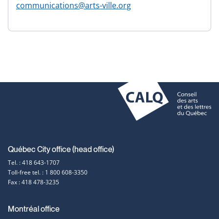
communications@arts-ville.org
new
new
new
window
window
window
Contact
Québec City office (head office)
Tel. : 418 643-1707
information
Toll-free tel. : 1 800 608-3350
Fax : 418 478-3235
Montréal office