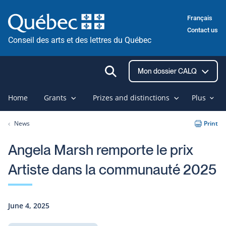
Skip
Français
to
Contact us
content
Conseil des arts et des lettres du Québec
Ouvrir
Mon dossier CALQ
la
recherche
Home
Grants
Prizes and distinctions
Plus
News
Print
Angela Marsh remporte le prix
Artiste dans la communauté 2025
June 4, 2025