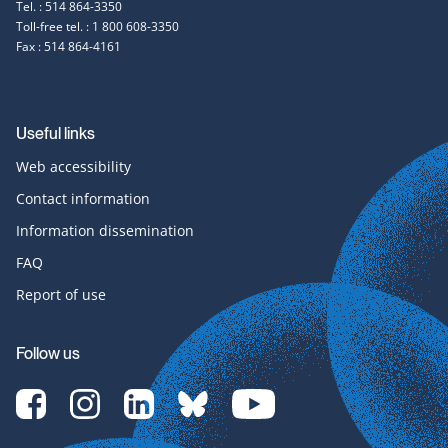
Tel. : 514 864-3350
Toll-free tel. : 1 800 608-3350
Fax : 514 864-4161
Useful links
Web accessibility
Contact information
Information dissemination
FAQ
Report of use
Follow us
[Translate
[Translate
[Translate
[Translate
[Translate
to
to
to
to
to
English:]
English:]
English:]
English:]
English:]