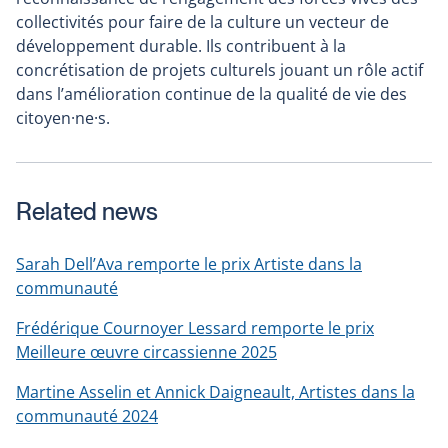
a
in
collectivités pour faire de la culture un vecteur de
new
a
développement durable. Ils contribuent à la
window
new
concrétisation de projets culturels jouant un rôle actif
window
dans l’amélioration continue de la qualité de vie des
citoyen·ne·s.
Related news
Sarah Dell’Ava remporte le prix Artiste dans la
communauté
Frédérique Cournoyer Lessard remporte le prix
Meilleure œuvre circassienne 2025
Martine Asselin et Annick Daigneault, Artistes dans la
communauté 2024