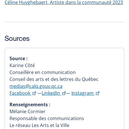
Céline Huyghebaert, Artiste dans la communauté 2023
Sources
Source :
Karine Côté
Conseillère en communication
Conseil des arts et des lettres du Québec
medias@calq.gouv.qc.ca
This
This
This
Facebook
—
LinkedIn
—
Instagram
link
link
link
Renseignements :
will
will
will
Mélanie Cormier
open
open
open
Responsable des communications
in
in
in
Le réseau Les Arts et la Ville
a
a
a