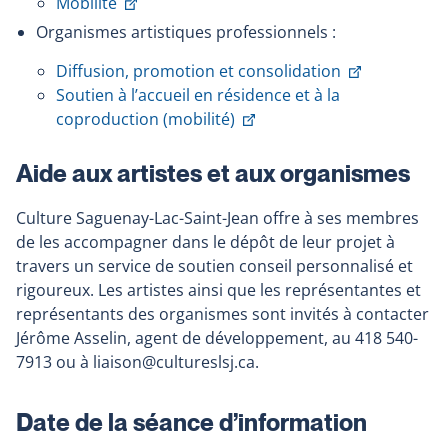
This
link
Mobilité
link
will
Organismes artistiques professionnels :
will
open
This
Diffusion, promotion et consolidation
open
in
link
Soutien à l’accueil en résidence et à la
in
a
This
will
coproduction (mobilité)
a
new
link
open
new
window
will
in
Aide aux artistes et aux organismes
window
open
a
in
new
Culture Saguenay-Lac-Saint-Jean offre à ses membres
a
window
de les accompagner dans le dépôt de leur projet à
new
travers un service de soutien conseil personnalisé et
window
rigoureux. Les artistes ainsi que les représentantes et
représentants des organismes sont invités à contacter
Jérôme Asselin, agent de développement, au 418 540-
7913 ou à liaison@cultureslsj.ca.
Date de la séance d’information