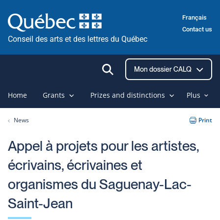
Skip
Français
to
Contact us
content
Conseil des arts et des lettres du Québec
Ouvrir
Mon dossier CALQ
la
recherche
Home
Grants
Prizes and distinctions
Plus
News
Print
Appel à projets pour les artistes,
écrivains, écrivaines et
organismes du Saguenay-Lac-
Saint-Jean