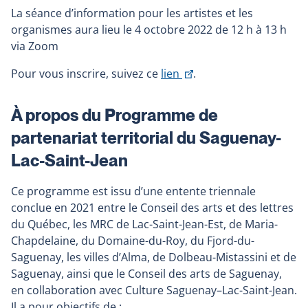
La séance d’information pour les artistes et les
organismes aura lieu le 4 octobre 2022 de 12 h à 13 h
via Zoom
This
Pour vous inscrire, suivez ce
lien
.
link
will
À propos du Programme de
open
partenariat territorial du Saguenay-
in
a
Lac-Saint-Jean
new
window
Ce programme est issu d’une entente triennale
conclue en 2021 entre le Conseil des arts et des lettres
du Québec, les MRC de Lac-Saint-Jean-Est, de Maria-
Chapdelaine, du Domaine-du-Roy, du Fjord-du-
Saguenay, les villes d’Alma, de Dolbeau-Mistassini et de
Saguenay, ainsi que le Conseil des arts de Saguenay,
en collaboration avec Culture Saguenay–Lac-Saint-Jean.
Il a pour objectifs de :