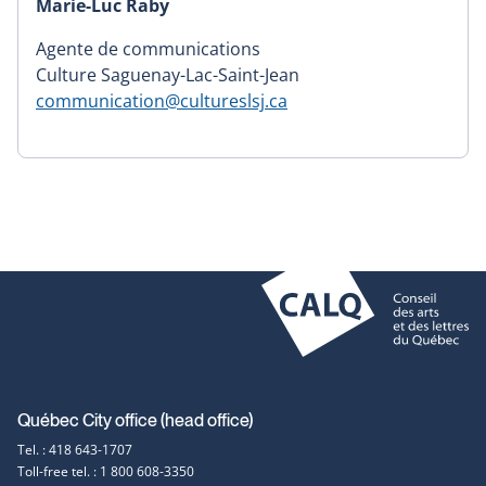
Marie-Luc Raby
Agente de communications
Culture Saguenay-Lac-Saint-Jean
communication@cultureslsj.ca
Contact
Québec City office (head office)
Tel. : 418 643-1707
information
Toll-free tel. : 1 800 608-3350