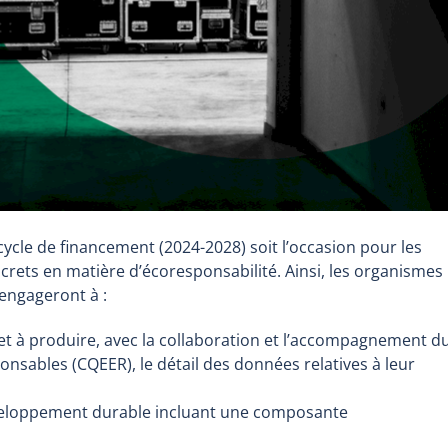
 cycle de financement (2024-2028) soit l’occasion pour les
ets en matière d’écoresponsabilité. Ainsi, les organismes
’engageront à :
his
et à produire, avec la collaboration et l’accompagnement d
ink
sables (CQEER), le détail des données relatives à leur
ill
open
éveloppement durable incluant une composante
n