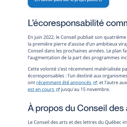
This
link
will
L’écoresponsabilité comm
open
in
a
En juin 2022, le Conseil publiait son quatrièm
new
la première pierre d’assise d’un ambitieux vir
window
Conseil dans les prochaines années. Le plan f
l’augmentation de la part des programmes incl
Cette volonté s’est récemment matérialisée pa
écoresponsables : l’un destiné aux organismes de
This
ont
récemment été annoncés
, et l’autre a
This
link
est en cours
jusqu'au 15 novembre.
link
will
will
open
À propos du Conseil des 
open
in
in
a
Le Conseil des arts et des lettres du Québec inv
a
new