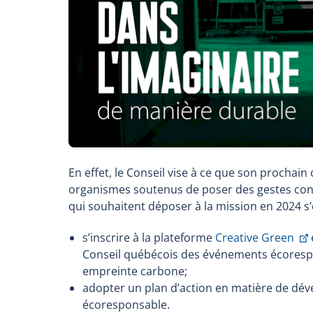
En effet, le Conseil vise à ce que son prochain
organismes soutenus de poser des gestes concr
qui souhaitent déposer à la mission en 2024 s
T
s’inscrire à la plateforme
Creative Green
l
Conseil québécois des événements écorespon
w
empreinte carbone;
adopter un plan d’action en matière de d
i
écoresponsable.