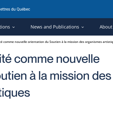
 lettres du Québec
tions
News and Publications
About
té comme nouvelle orientation du Soutien à la mission des organismes artisti
lité comme nouvelle
utien à la mission des
tiques