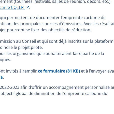
ement (tournées, festivals, salles de réunion, décors, etc.)
This
par le CQEER
.
link
en, qui permettent de documenter l’empreinte carbone de
will
ntifiant les principales sources d’émissions. Avec les résulta
open
jet pourront se fixer des objectifs de réduction.
in
a
ission au Conseil et qui sont déjà inscrits sur la plateform
new
oindre le projet pilote.
window
r les organismes qui souhaiteraient faire partie de la
iques.
ont invités à remplir
ce formulaire
(81 KB)
et à l’envoyer av
ca
.
 2022-2023 afin d’offrir un accompagnement personnalisé a
n objectif global de diminution de l’empreinte carbone du