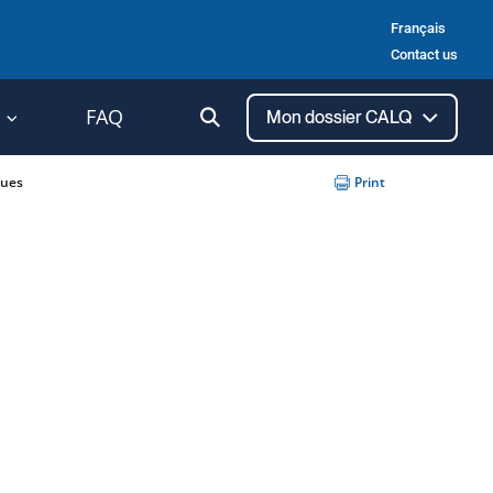
Français
Contact us
Ouvrir
FAQ
Mon dossier CALQ
la
recherche
ques
Print