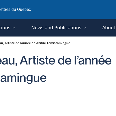
 lettres du Québec
tions
News and Publications
About
u, Artiste de l’année en Abitibi-Témiscamingue
u, Artiste de l’année
scamingue