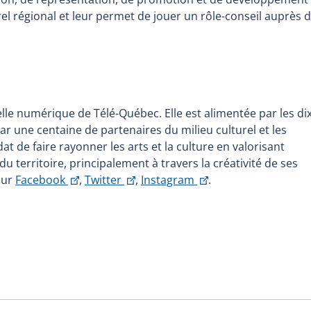
el régional et leur permet de jouer un rôle-conseil auprès 
elle numérique de Télé-Québec. Elle est alimentée par les di
r une centaine de partenaires du milieu culturel et les
de faire rayonner les arts et la culture en valorisant
du territoire, principalement à travers la créativité de ses
This
This
This
 sur
Facebook
,
Twitter
,
Instagram
.
link
link
link
will
will
will
open
open
open
in
in
in
a
a
a
new
new
new
window
window
window