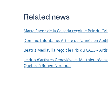
window
Related news
Marta Saenz de la Calzada reçoit le Prix du CA
Dominic Lafontaine, Artiste de l’année en Abi
Beatriz Mediavilla reçoit le Prix du CALQ – Art
Le duo d’artistes Geneviève et Matthieu réal
Québec à Rouyn-Noranda