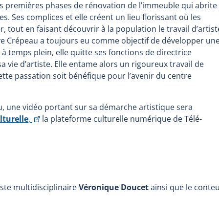
 les premières phases de rénovation de l’immeuble qui abrite
es. Ses complices et elle créent un lieu florissant où les
r, tout en faisant découvrir à la population le travail d’artist
ève Crépeau a toujours eu comme objectif de développer un
à temps plein, elle quitte ses fonctions de directrice
sa vie d’artiste. Elle entame alors un rigoureux travail de
cette passation soit bénéfique pour l’avenir du centre
u, une vidéo portant sur sa démarche artistique sera
This
lturelle
,
la plateforme culturelle numérique de Télé-
link
will
open
in
a
iste multidisciplinaire
Véronique Doucet
ainsi que le conte
new
window