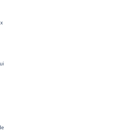
ux
ui
de