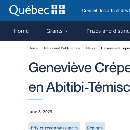
Skip
Conseil des arts et des
to
content
Home
Grants
Prizes and distinc
Home
News and Publications
News
Geneviève Crépea
Geneviève Crépea
en Abitibi-Témi
June 8, 2023
Prix et reconnaissances
Régions