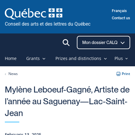
Skip
Français
to
Contact us
content
Conseil des arts et des lettres du Québec
Ouvrir
Mon dossier CALQ
la
recherche
Home
Grants
Prizes and distinctions
Plus
News
Print
Mylène Leboeuf-Gagné, Artiste de
l’année au Saguenay—Lac-Saint-
Jean
February 13, 2025