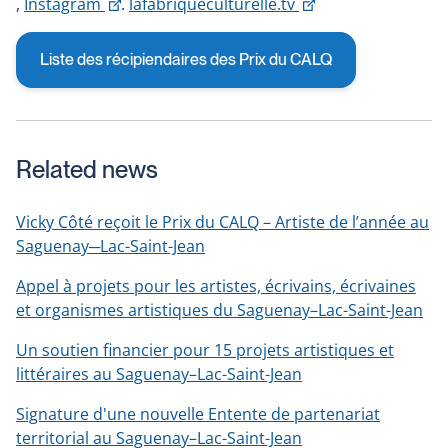
This
This
link
link
This
,
Instagram
.
lafabriqueculturelle.tv
link
link
will
will
link
will
will
open
open
will
Liste des récipiendaires des Prix du CALQ
open
open
in
in
open
in
in
a
a
in
a
a
new
new
a
new
new
window
window
new
Related news
window
window
window
Vicky Côté reçoit le Prix du CALQ – Artiste de l’année au
Saguenay─Lac-Saint-Jean
Appel à projets pour les artistes, écrivains, écrivaines
et organismes artistiques du Saguenay–Lac-Saint-Jean
Un soutien financier pour 15 projets artistiques et
littéraires au Saguenay–Lac-Saint-Jean
Signature d'une nouvelle Entente de partenariat
territorial au Saguenay–Lac-Saint-Jean