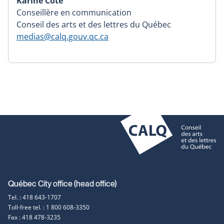
Karine Côté
Conseillère en communication
Conseil des arts et des lettres du Québec
medias@calq.gouv.qc.ca
Contact
Québec City office (head office)
Tel. : 418 643-1707
information
Toll-free tel. : 1 800 608-3350
Fax : 418 478-3235