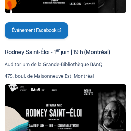
Événement Facebook
This
link
will
er
Rodney Saint-Éloi - 1
juin | 19 h (Montréal)
open
in
Auditorium de la Grande-Bibliothèque BAnQ
a
new
475, boul. de Maisonneuve Est, Montréal
window