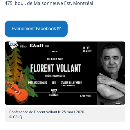
475, boul. de Maisonneuve Est, Montréal
Événement Facebook
This
link
will
open
in
a
new
window
Conférence de Florent Vollant le 25 mars 2020.
© CALQ