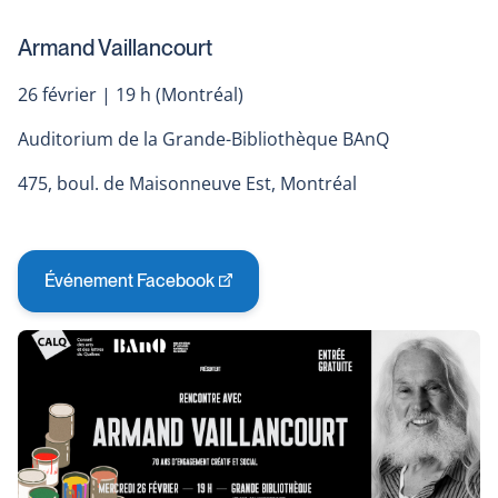
Armand Vaillancourt
26 février | 19 h (Montréal)
Auditorium de la Grande-Bibliothèque BAnQ
475, boul. de Maisonneuve Est, Montréal
Événement Facebook
This
link
will
open
in
a
new
window