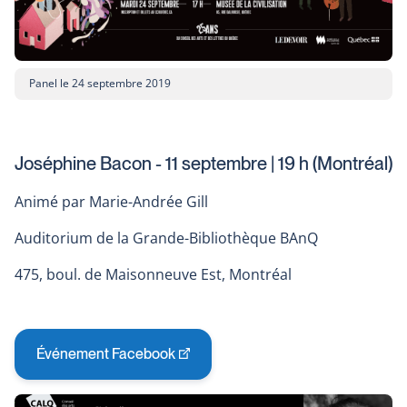
window
Panel le 24 septembre 2019
Joséphine Bacon - 11 septembre | 19 h (Montréal)
Animé par Marie-Andrée Gill
Auditorium de la Grande-Bibliothèque BAnQ
475, boul. de Maisonneuve Est, Montréal
Événement Facebook
This
link
will