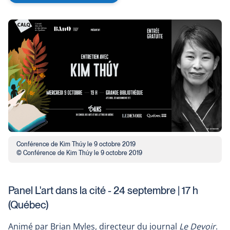
link
will
open
in
a
new
window
Conférence de Kim Thúy le 9 octobre 2019
© Conférence de Kim Thúy le 9 octobre 2019
Panel L'art dans la cité - 24 septembre | 17 h
(Québec)
Animé par Brian Myles, directeur du journal
Le Devoir
.