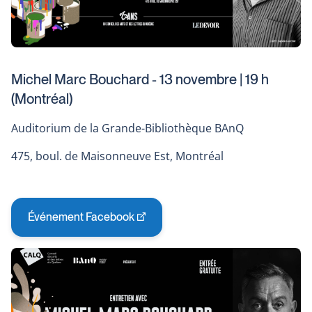
Michel Marc Bouchard - 13 novembre | 19 h
(Montréal)
Auditorium de la Grande-Bibliothèque BAnQ
475, boul. de Maisonneuve Est, Montréal
Événement Facebook
This
link
will
open
in
a