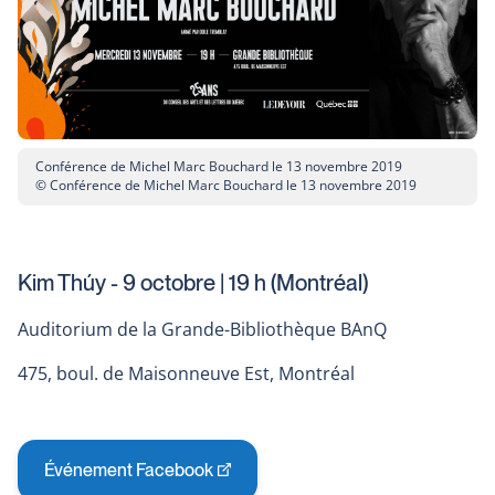
new
window
Conférence de Michel Marc Bouchard le 13 novembre 2019
© Conférence de Michel Marc Bouchard le 13 novembre 2019
Kim Thúy - 9 octobre | 19 h (Montréal)
Auditorium de la Grande-Bibliothèque BAnQ
475, boul. de Maisonneuve Est, Montréal
Événement Facebook
This