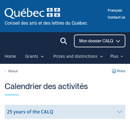
Skip
Français
to
Contact us
content
Conseil des arts et des lettres du Québec
Ouvrir
Mon dossier CALQ
la
recherche
Home
Grants
Prizes and distinctions
Plus
About
Print
Calendrier des activités
25 years of the CALQ
Open
submenu