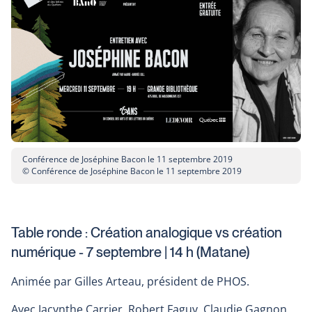
open
in
a
new
window
Conférence de Joséphine Bacon le 11 septembre 2019
© Conférence de Joséphine Bacon le 11 septembre 2019
Table ronde : Création analogique vs création
numérique - 7 septembre | 14 h (Matane)
Animée par Gilles Arteau, président de PHOS.
Avec Jacynthe Carrier, Robert Faguy, Claudie Gagnon,