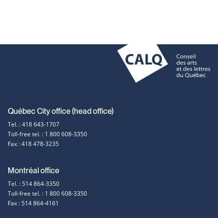
Contact
Québec City office (head office)
Tel. : 418 643-1707
information
Toll-free tel. : 1 800 608-3350
Fax : 418 478-3235
Montréal office
Tel. : 514 864-3350
Toll-free tel. : 1 800 608-3350
Fax : 514 864-4161