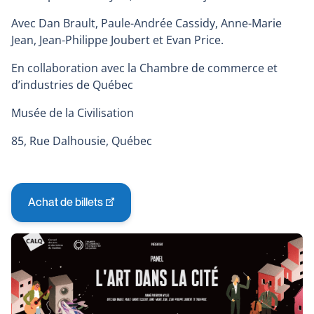
Avec Dan Brault, Paule-Andrée Cassidy, Anne-Marie
Jean, Jean-Philippe Joubert et Evan Price.
En collaboration avec la Chambre de commerce et
d’industries de Québec
Musée de la Civilisation
85, Rue Dalhousie, Québec
Achat de billets
This
link
will
open
in
a
new