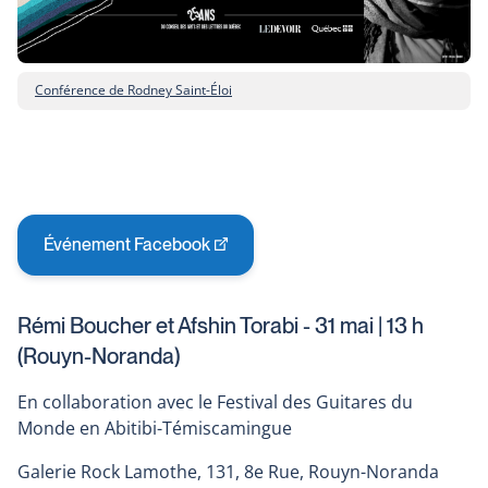
Conférence de Rodney Saint-Éloi
Événement Facebook
This
link
will
Rémi Boucher et Afshin Torabi - 31 mai | 13 h
open
(Rouyn-Noranda)
in
a
En collaboration avec le Festival des Guitares du
new
Monde en Abitibi-Témiscamingue
window
Galerie Rock Lamothe, 131, 8e Rue, Rouyn-Noranda