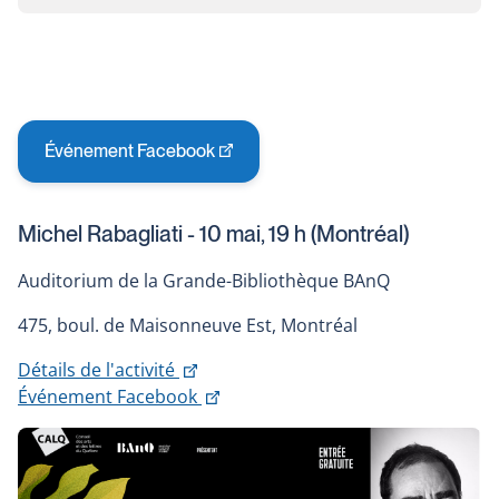
Événement Facebook
This
link
will
Michel Rabagliati - 10 mai, 19 h (Montréal)
open
in
Auditorium de la Grande-Bibliothèque BAnQ
a
new
475, boul. de Maisonneuve Est, Montréal
window
This
Détails de l'activité
link
This
Événement Facebook
will
link
open
will
in
open