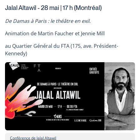
will
Jalal Altawil - 28 mai | 17 h (Montréal)
open
in
De Damas à Paris : le théâtre en exil.
a
new
Animation de Martin Faucher et Jennie Mill
window
au Quartier Général du FTA (175, ave. Président-
Kennedy)
Conférence de Jalal Altawil