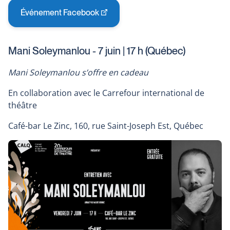
Événement Facebook
This
link
will
Mani Soleymanlou - 7 juin | 17 h (Québec)
open
in
Mani Soleymanlou s’offre en cadeau
a
new
En collaboration avec le Carrefour international de
window
théâtre
Café-bar Le Zinc, 160, rue Saint-Joseph Est, Québec