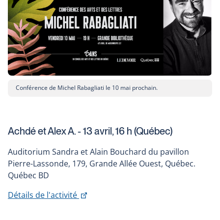
a
in
new
a
window
new
window
Conférence de Michel Rabagliati le 10 mai prochain.
Achdé et Alex A. - 13 avril, 16 h (Québec)
Auditorium Sandra et Alain Bouchard du pavillon
Pierre-Lassonde, 179, Grande Allée Ouest, Québec.
Québec BD
This
Détails de l'activité
link
will