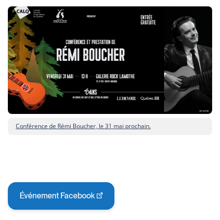
Conférence de Rémi Boucher, le 31 mai prochain.
Événement Facebook
This
link