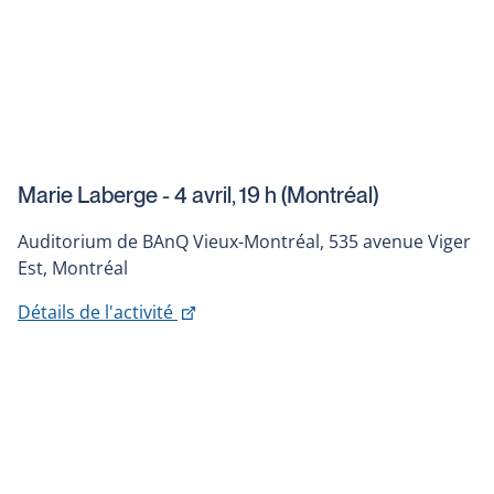
Marie Laberge - 4 avril, 19 h (Montréal)
Auditorium de BAnQ Vieux-Montréal, 535 avenue Viger
Est, Montréal
This
Détails de l'activité
link
will
open
in
a
new