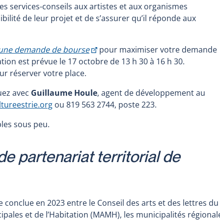
 des services-conseils aux artistes et aux organismes
ibilité de leur projet et de s’assurer qu’il réponde aux
This
 une demande de bourse
pour maximiser votre demande
link
tion est prévue le 17 octobre de 13 h 30 à 16 h 30.
will
r réserver votre place.
open
uez avec
Guillaume Houle
, agent de développement au
in
tureestrie.org
ou 819 563 2744, poste 223.
a
new
bles sous peu.
window
 partenariat territorial de
conclue en 2023 entre le Conseil des arts et des lettres du
ipales et de l’Habitation (MAMH), les municipalités régional