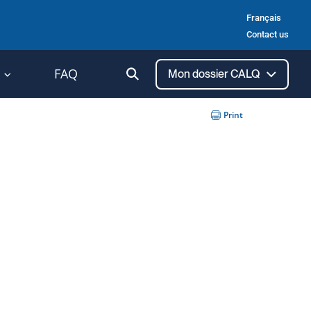
Français
Contact us
Ouvrir
FAQ
Mon dossier CALQ
la
recherche
Print