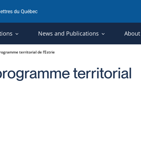
 lettres du Québec
tions
News and Publications
About
rogramme territorial de l’Estrie
programme territorial