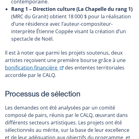
contemporaine.
Rang 1 – Direction culture (La Chapelle du rang 1)
(MRC du Granit) obtient 18 000 $ pour la réalisation
d’une résidence avec l’auteur-compositeur-
interprète Étienne Coppée visant la création d’un
spectacle de Noël.
Il est à noter que parmi les projets soutenus, deux
artistes reçoivent une première bourse grâce à une
This
bonification financière
des ententes territoriales
link
accordée par le CALQ.
will
open
Processus de sélection
in
a
Les demandes ont été analysées par un comité
new
composé de pairs, réunis par le CALQ, œuvrant dans
window
différents secteurs artistiques. Les projets ont été
sélectionnés au mérite, sur la base de leur excellence
et de leur adéquation aux objectifs du programme, et