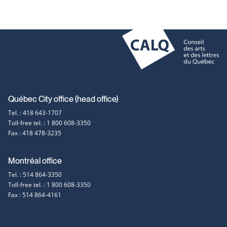
a
new
new
new
window
window
window
Contact
Québec City office (head office)
Tel. : 418 643-1707
information
Toll-free tel. : 1 800 608-3350
Fax : 418 478-3235
Montréal office
Tel. : 514 864-3350
Toll-free tel. : 1 800 608-3350
Fax : 514 864-4161