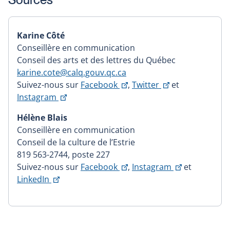
Karine Côté
Conseillère en communication
Conseil des arts et des lettres du Québec
karine.cote@calq.gouv.qc.ca
This
This
Suivez-nous sur
Facebook
,
Twitter
et
This
link
link
Instagram
link
will
will
Hélène Blais
will
open
open
Conseillère en communication
open
in
in
Conseil de la culture de l’Estrie
in
a
a
819 563-2744, poste 227
a
new
new
This
This
Suivez-nous sur
Facebook
,
Instagram
et
new
window
window
This
link
link
LinkedIn
window
link
will
will
will
open
open
open
in
in
in
a
a