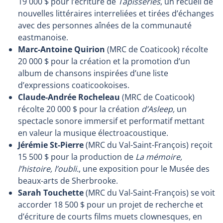
19 000 $ pour l’écriture de
Tapisseries
, un recueil de
nouvelles littéraires interreliées et tirées d’échanges
avec des personnes aînées de la communauté
eastmanoise.
Marc-Antoine Quirion
(MRC de Coaticook) récolte
20 000 $ pour la création et la promotion d’un
album de chansons inspirées d’une liste
d’expressions coaticookoises.
Claude-Andrée Rocheleau
(MRC de Coaticook)
récolte 20 000 $ pour la création
d’Asleep,
un
spectacle sonore immersif et performatif mettant
en valeur la musique électroacoustique.
Jérémie St-Pierre
(MRC du Val-Saint-François) reçoit
15 500 $ pour la production de
La mémoire,
l’histoire, l’oubli.
, une exposition pour le Musée des
beaux-arts de Sherbrooke.
Sarah Touchette
(MRC du Val-Saint-François) se voit
accorder 18 500 $ pour un projet de recherche et
d’écriture de courts films muets clownesques, en