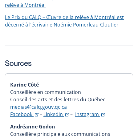
relève à Montréal
Le Prix du CALQ – Œuvre de la relève à Montréal est
décerné à l’écrivaine Noémie Pomerleau-Cloutier
Sources
Karine Côté
Conseillère en communication
Conseil des arts et des lettres du Québec
medias@calq.gouv.qc.ca
This
This
This
Facebook
–
LinkedIn
–
Instagram
link
link
link
Andréanne Godon
will
will
will
Conseillère principale aux communications
open
open
open