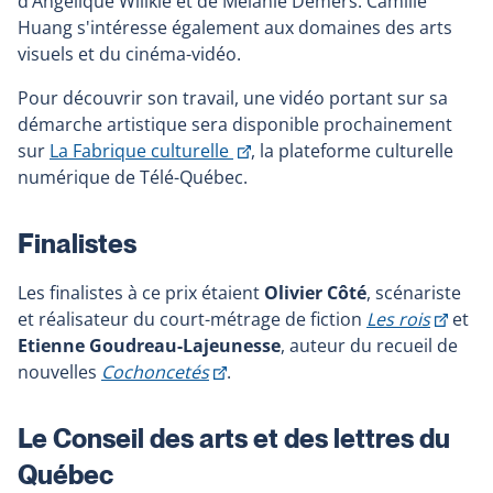
d’Angélique Willkie et de Mélanie Demers. Camille
Huang s'intéresse également aux domaines des arts
visuels et du cinéma-vidéo.
Pour découvrir son travail, une vidéo portant sur sa
démarche artistique sera disponible prochainement
This
sur
La Fabrique culturelle
, la plateforme culturelle
link
numérique de Télé-Québec.
will
open
Finalistes
in
a
Les finalistes à ce prix étaient
Olivier Côté
, scénariste
new
This
et réalisateur du court-métrage de fiction
Les rois
et
window
link
Etienne Goudreau-Lajeunesse
, auteur du recueil de
This
will
nouvelles
Cochoncetés
.
link
open
will
in
Le Conseil des arts et des lettres du
open
a
Québec
in
new