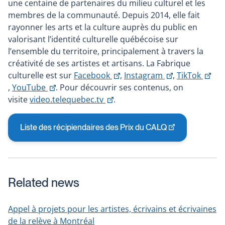
une centaine de partenaires du milieu culturel et les
membres de la communauté. Depuis 2014, elle fait
rayonner les arts et la culture auprès du public en
valorisant l’identité culturelle québécoise sur
l’ensemble du territoire, principalement à travers la
créativité de ses artistes et artisans. La Fabrique
This
This
culturelle est sur
Facebook
,
Instagram
,
TikTok
This
This
link
link
,
YouTube
. Pour découvrir ses contenus, on
link
link
This
will
will
visite
video.telequebec.tv
.
will
will
link
open
open
open
open
will
in
in
Liste des récipiendaires des Prix du CALQ
This
in
in
open
a
a
link
a
a
in
new
new
will
new
new
a
window
window
open
window
window
new
Related news
in
window
a
new
Appel à projets pour les artistes, écrivains et écrivaines
window
de la relève à Montréal