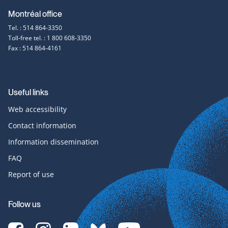
Montréal office
Tel. : 514 864-3350
Toll-free tel. : 1 800 608-3350
Fax : 514 864-4161
Useful links
Web accessibility
Contact information
Information dissemination
FAQ
Report of use
Follow us
[Translate
[Translate
[Translate
[Translate
[Translate