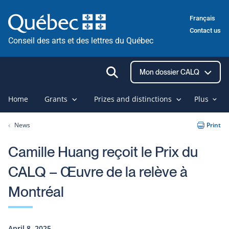
Skip
Français
to
Contact us
content
Conseil des arts et des lettres du Québec
Ouvrir
Mon dossier CALQ
la
recherche
Home
Grants
Prizes and distinctions
Plus
News
Print
Camille Huang reçoit le Prix du
CALQ – Œuvre de la relève à
Montréal
April 8, 2025