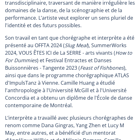
link
transdisciplinaire, traversant de manière irrégulière les
will
domaines de la danse, de la scénographie et de la
open
performance. L’artiste veut explorer un sens pluriel de
in
l'identité et des futurs possibles.
a
Son travail en tant que chorégraphe et interprète a été
new
présenté au OFFTA 2024 (
Slug Meal
), SummerWorks
window
2024, VOUS ÊTES ICI de La SERRE - arts vivants (
How to
For Dummies
) et Festival Entractes et Danses
Buissonnières - Tangente 2023 (
Feast of Fishbones
),
ainsi que dans le programme chorégraphique ATLAS
d'ImpulsTanz à Vienne. Camille Huang a étudié
l'anthropologie à l'Université McGill et à l'Université
Concordia et a obtenu un diplôme de l'École de danse
contemporaine de Montréal.
L’interprète a travaillé avec plusieurs chorégraphes de
renom comme Dana Gingras, Yang Zhen et Lucy M
May, entre autres, et a bénéficié d’un mentorat