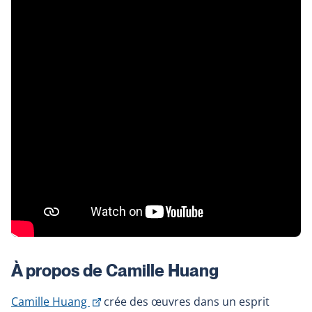
À propos de Camille Huang
This
Camille Huang
crée des œuvres dans un esprit