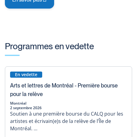
Ce
lien
s'ouvrira
dans
une
nouvelle
Programmes en vedette
fenêtre
En vedette
Arts et lettres de Montréal - Première bourse
pour la relève
Montréal
2 septembre 2026
Soutien à une première bourse du CALQ pour les
artistes et écrivain(e)s de la relève de l’Île de
Montréal. …