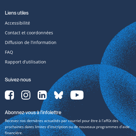
Liens utiles
Accessibilité
Contact et coordonnées
Diffusion de l’information
FAQ
Rapport d’utilisation
Suivez-nous
Facebook-
Instagram-
LinkedIn-
bluesky-
YouTube-
svg
svg
svg
svg
svg
Abonnez-vous à l'infolettre
Recevez nos dernières actualités par courriel pour être à l'affût des
prochaines dates limites d'inscription ou de nouveaux programmes d'aide
financière.