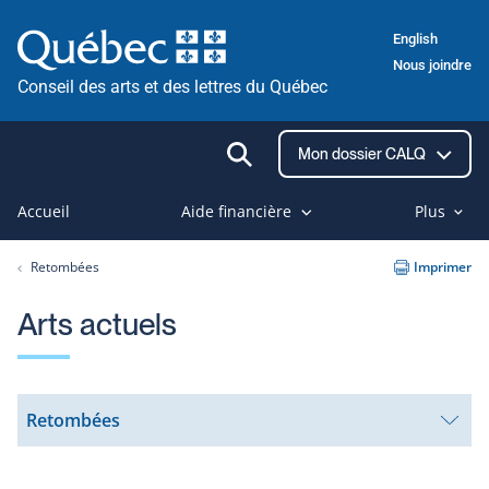
Passer
English
au
Nous joindre
contenu
Conseil des arts et des lettres du Québec
Ouvrir
Mon dossier CALQ
la
recherche
Accueil
Aide financière
Plus
Retombées
Imprimer
Arts actuels
Retombées
Ouvrir
le
sous-
menu