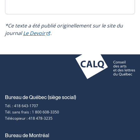
*Ce texte a été publié originellement sur le site du
Ce
journal
Le Devoir
.
lien
s'ouvrira
dans
une
nouvelle
fenêtre
Coordonnées
Bureau de Québec (siège social)
Tél. : 418 643-1707
et
Tél. sans frais : 1 800 608-3350
Télécopieur : 418 478-3235
contact
Bureau de Montréal