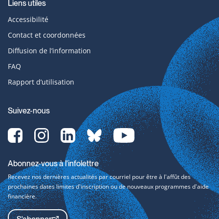
Liens utiles
Accessibilité
Contact et coordonnées
Diffusion de l’information
FAQ
Rapport d’utilisation
Suivez-nous
Facebook-
Instagram-
LinkedIn-
bluesky-
YouTube-
svg
svg
svg
svg
svg
Abonnez-vous à l'infolettre
Recevez nos dernières actualités par courriel pour être à l'affût des
prochaines dates limites d'inscription ou de nouveaux programmes d'aide
financière.