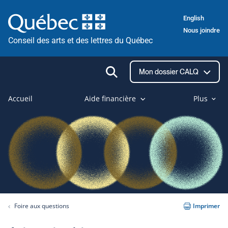
Passer
English
au
Nous joindre
contenu
Conseil des arts et des lettres du Québec
Ouvrir
Mon dossier CALQ
la
recherche
Accueil
Aide financière
Plus
Foire aux questions
Imprimer