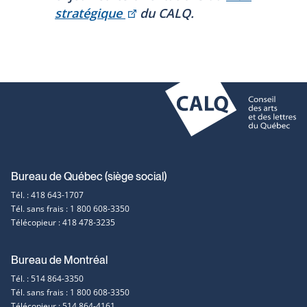
Ce
stratégique
du CALQ.
lien
s'ouvrira
dans
une
nouvelle
fenêtre
Coordonnées
Bureau de Québec (siège social)
Tél. : 418 643-1707
et
Tél. sans frais : 1 800 608-3350
Télécopieur : 418 478-3235
contact
Bureau de Montréal
Tél. : 514 864-3350
Tél. sans frais : 1 800 608-3350
Télécopieur : 514 864-4161