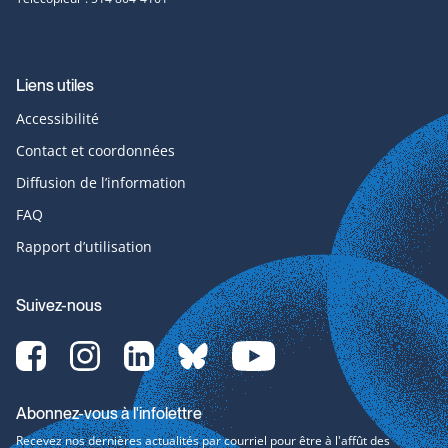
Liens utiles
Accessibilité
Contact et coordonnées
Diffusion de l’information
FAQ
Rapport d’utilisation
Suivez-nous
Facebook-
Instagram-
LinkedIn-
bluesky-
YouTube-
svg
svg
svg
svg
svg
Abonnez-vous à l'infolettre
Recevez nos dernières actualités par courriel pour être à l'affût des