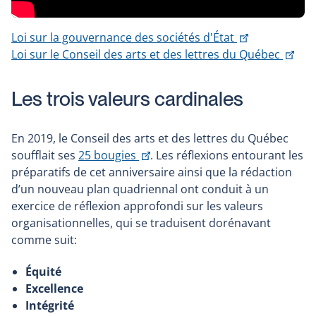
Ce
Loi sur la gouvernance des sociétés d'État
lien
Ce
Loi sur le Conseil des arts et des lettres du Québec
s'ouvrira
lien
dans
s'ou
Les trois valeurs cardinales
une
dan
nouvelle
une
En 2019, le Conseil des arts et des lettres du Québec
fenêtre
nouv
Ce
soufflait ses
25 bougies
. Les réflexions entourant les
fenê
lien
préparatifs de cet anniversaire ainsi que la rédaction
s'ouvrira
d’un nouveau plan quadriennal ont conduit à un
dans
exercice de réflexion approfondi sur les valeurs
une
organisationnelles, qui se traduisent dorénavant
nouvelle
comme suit:
fenêtre
Équité
Excellence
Intégrité