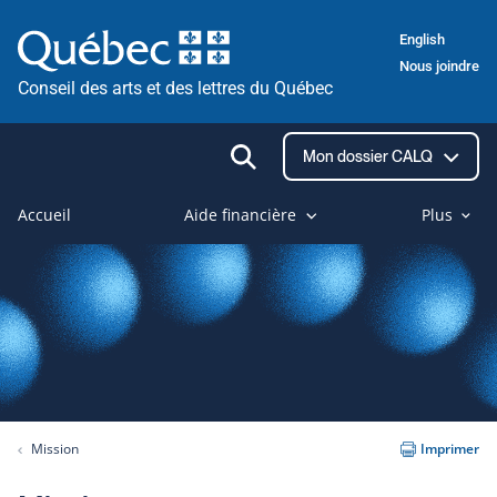
Passer
English
au
Nous joindre
contenu
Conseil des arts et des lettres du Québec
Ouvrir
Mon dossier CALQ
la
recherche
Accueil
Aide financière
Plus
Mission
Imprimer