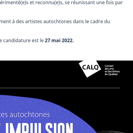
érimenté(e)s et reconnu(e)s, se réunissant une fois par
ment à des artistes autochtones dans le cadre du
e candidature est le
27 mai 2022.