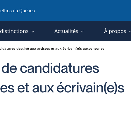
 lettres du Québec
 distinctions
Actualités
À propos
didatures destiné aux artistes et aux écrivain(e)s autochtones
l de candidatures
es et aux écrivain(e)s