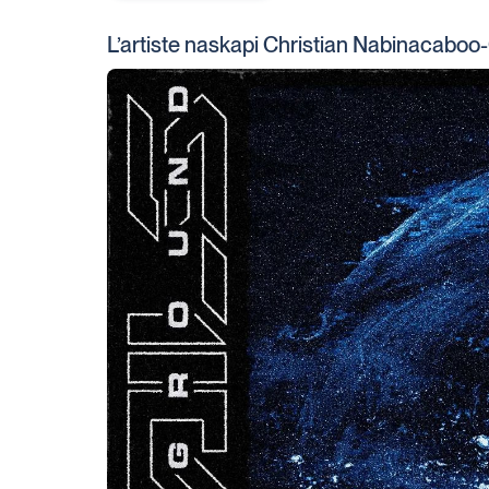
lien
s'ouvrira
L’artiste naskapi Christian Nabinacaboo
dans
une
nouvelle
fenêtre