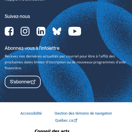
Suivez-nous
Facebook-
Instagram-
LinkedIn-
bluesky-
YouTube-
svg
svg
svg
svg
svg
Abonnez-vous à l'infolettre
Recevez nos dernières actualités par courriel pour être à l'affût des
prochaines dates limites d'inscription ou de nouveaux programmes d'aide
financière.
S'abonner
Accessibilité
Gestion des témoins de navigation
Québec.ca