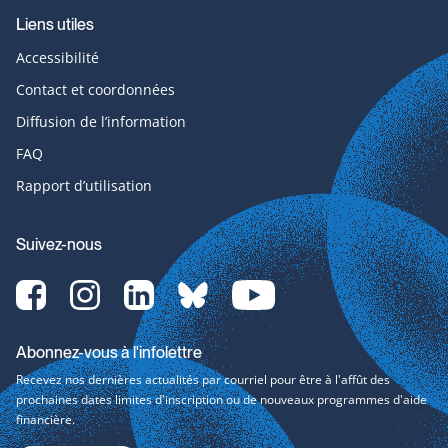
Liens utiles
Accessibilité
Contact et coordonnées
Diffusion de l’information
FAQ
Rapport d’utilisation
Suivez-nous
Facebook-
Instagram-
LinkedIn-
bluesky-
YouTube-
svg
svg
svg
svg
svg
Abonnez-vous à l'infolettre
Recevez nos dernières actualités par courriel pour être à l'affût des
prochaines dates limites d'inscription ou de nouveaux programmes d'aide
financière.