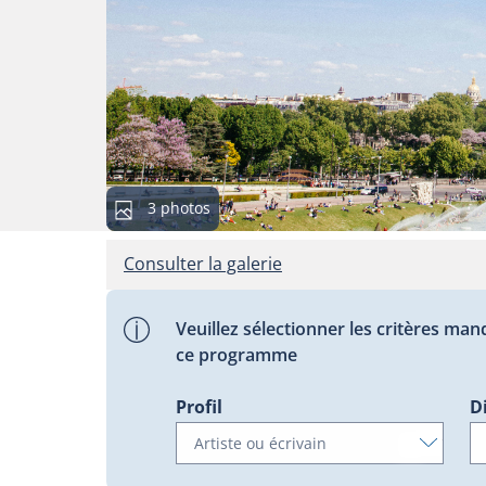
Cette
3 photos
galerie
contient
Consulter la galerie
Veuillez sélectionner les critères man
ce programme
Profil
D