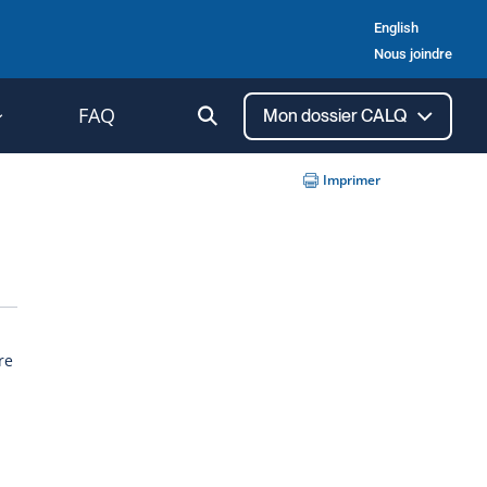
English
Nous joindre
Ouvrir
FAQ
Mon dossier CALQ
la
recherche
Imprimer
re