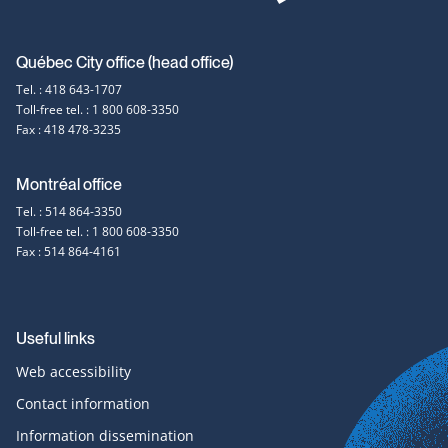
Contact
Québec City office (head office)
Tel. : 418 643-1707
information
Toll-free tel. : 1 800 608-3350
Fax : 418 478-3235
Montréal office
Tel. : 514 864-3350
Toll-free tel. : 1 800 608-3350
Fax : 514 864-4161
Useful links
Web accessibility
Contact information
Information dissemination