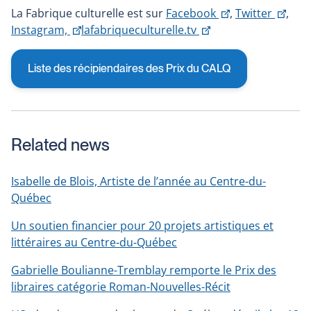
This
This
La Fabrique culturelle est sur
Facebook
,
Twitter
,
This
This
link
link
Instagram,
lafabriqueculturelle.tv
link
link
will
will
will
will
open
ope
Liste des récipiendaires des Prix du CALQ
open
open
in
in
in
in
a
a
a
a
new
new
new
new
window
win
Related news
window
window
Isabelle de Blois, Artiste de l’année au Centre-du-
Québec
Un soutien financier pour 20 projets artistiques et
littéraires au Centre-du-Québec
Gabrielle Boulianne-Tremblay remporte le Prix des
libraires catégorie Roman-Nouvelles-Récit