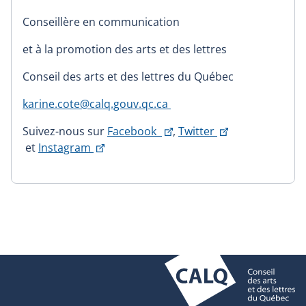
Conseillère en communication
et à la promotion des arts et des lettres
Conseil des arts et des lettres du Québec
karine.cote@calq.gouv.qc.ca
This
Suivez-nous sur
Facebook
,
Twitter
This
This
link
et
Instagram
link
link
will
will
will
open
open
open
in
in
in
a
a
a
new
new
new
window
window
window