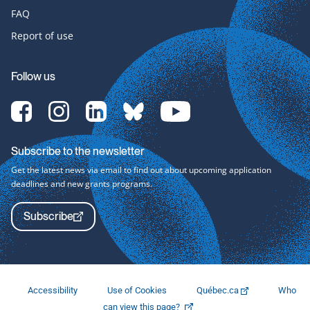
FAQ
Report of use
Follow us
[Translate
[Translate
[Translate
[Translate
[Translate
to
to
to
to
to
English:]
English:]
English:]
English:]
English:]
Facebook-
Instagram-
LinkedIn-
bluesky-
YouTube-
Subscribe to the newsletter
svg
svg
svg
svg
svg
Get the latest news via email to find out about upcoming application
deadlines and new grants programs.
Subscribe
Accessibility
Use of Cookies
Québec.ca
Who
This
can view this page?