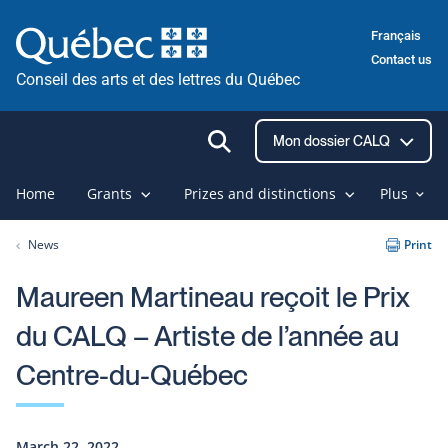
Skip
Français
to
Contact us
content
Conseil des arts et des lettres du Québec
Ouvrir
Mon dossier CALQ
la
recherche
Home
Grants
Prizes and distinctions
Plus
News
Print
Maureen Martineau reçoit le Prix
du CALQ – Artiste de l’année au
Centre-du-Québec
March 22, 2022