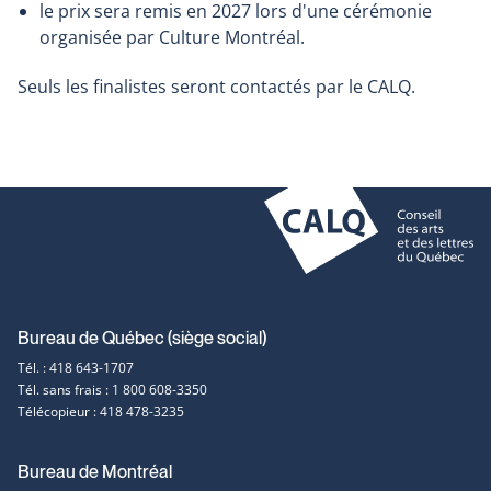
le prix sera remis en 2027 lors d'une cérémonie
organisée par Culture Montréal.
Seuls les finalistes seront contactés par le CALQ.
Coordonnées
Bureau de Québec (siège social)
Tél. : 418 643-1707
et
Tél. sans frais : 1 800 608-3350
Télécopieur : 418 478-3235
contact
Bureau de Montréal