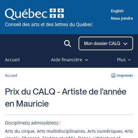
Passer
English
au
Nous joindre
contenu
Conseil des arts et des lettres du Québec
Ouvrir
Mon dossier CALQ
la
recherche
Accueil
Aide financière
Plus
Accueil
Imprimer
Prix du CALQ - Artiste de l'année
en Mauricie
Discipline(s) admissible(s) :
Arts du cirque, Arts multidisciplinaires, Arts numériques, Arts