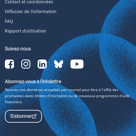
Contact et coordonnées
Diffusion de l’information
FAQ
Rapport d’utilisation
Suivez-nous
Facebook-
Instagram-
LinkedIn-
bluesky-
YouTube-
svg
svg
svg
svg
svg
Abonnez-vous à l'infolettre
Recevez nos dernières actualités par courriel pour être à l'affût des
prochaines dates limites d'inscription ou de nouveaux programmes d'aide
financière.
S'abonner