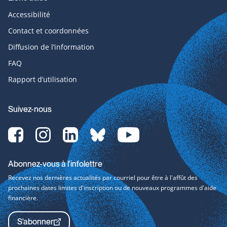
Accessibilité
Contact et coordonnées
Diffusion de l’information
FAQ
Rapport d’utilisation
Suivez-nous
Facebook-
Instagram-
LinkedIn-
bluesky-
YouTube-
svg
svg
svg
svg
svg
Abonnez-vous à l'infolettre
Recevez nos dernières actualités par courriel pour être à l'affût des
prochaines dates limites d'inscription ou de nouveaux programmes d'aide
financière.
S'abonner