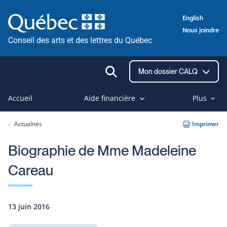
Passer
English
au
Nous joindre
contenu
Conseil des arts et des lettres du Québec
Ouvrir
Mon dossier CALQ
la
recherche
Accueil
Aide financière
Plus
Actualités
Imprimer
Biographie de Mme Madeleine
Careau
13 juin 2016