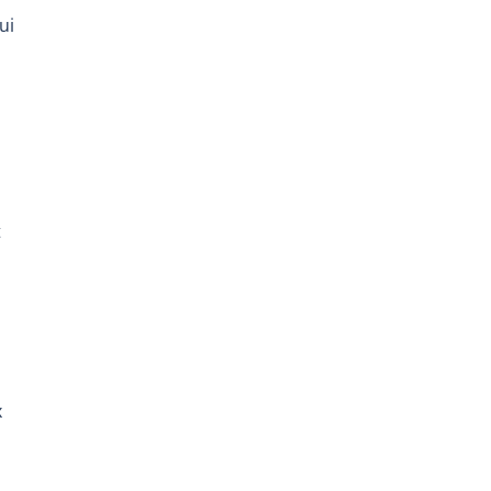
ui
t
x