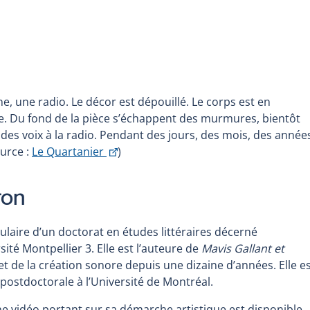
e, une radio. Le décor est dépouillé. Le corps est en
e. Du fond de la pièce s’échappent des murmures, bientôt
des voix à la radio. Pendant des jours, des mois, des année
Ce
ource :
Le Quartanier
)
lien
s'ouvrira
ron
dans
une
ulaire d’un doctorat en études littéraires décerné
nouvelle
sité Montpellier 3. Elle est l’auteure de
Mavis Gallant et
fenêtre
io et de la création sonore depuis une dizaine d’années. Elle e
postdoctorale à l’Université de Montréal.
une vidéo portant sur sa démarche artistique est disponible