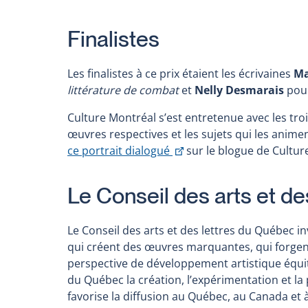
Finalistes
Les finalistes à ce prix étaient les écrivaines
Ma
littérature de combat
et
Nelly Desmarais
pour
Culture Montréal s’est entretenue avec les troi
œuvres respectives et les sujets qui les animen
Ce
ce portrait dialogué
sur le blogue de Cultur
lien
s'ouvrira
Le Conseil des arts et d
dans
une
Le Conseil des arts et des lettres du Québec inv
nouvelle
qui créent des œuvres marquantes, qui forgent 
fenêtre
perspective de développement artistique équita
du Québec la création, l’expérimentation et la
favorise la diffusion au Québec, au Canada et à