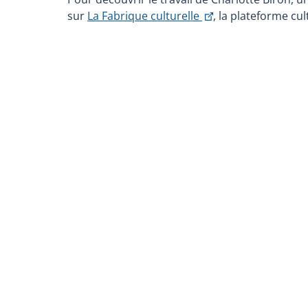
Ce
sur
La Fabrique culturelle
, la plateforme cu
lien
s'ouvrira
dans
une
nouvelle
fenêtre