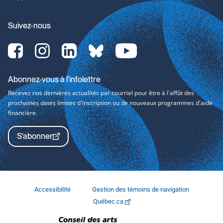
Suivez-nous
Facebook-
Instagram-
LinkedIn-
bluesky-
YouTube-
svg
svg
svg
svg
svg
Abonnez-vous à l'infolettre
Recevez nos dernières actualités par courriel pour être à l'affût des
prochaines dates limites d'inscription ou de nouveaux programmes d'aide
financière.
S'abonner
Accessibilité
Gestion des témoins de navigation
Québec.ca