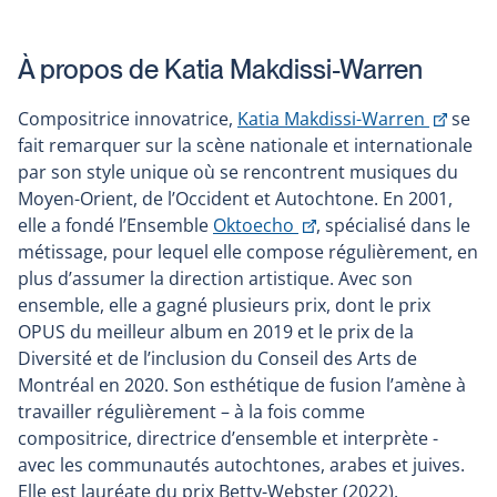
À propos de Katia Makdissi-Warren
Ce
Compositrice innovatrice,
Katia Makdissi-Warren
se
lien
fait remarquer sur la scène nationale et internationale
s'ouvr
par son style unique où se rencontrent musiques du
dans
Moyen-Orient, de l’Occident et Autochtone. En 2001,
Ce
une
elle a fondé l’Ensemble
Oktoecho
, spécialisé dans le
lien
nouve
métissage, pour lequel elle compose régulièrement, en
s'ouvrira
fenêt
plus d’assumer la direction artistique. Avec son
dans
ensemble, elle a gagné plusieurs prix, dont le prix
une
OPUS du meilleur album en 2019 et le prix de la
nouvelle
Diversité et de l’inclusion du Conseil des Arts de
fenêtre
Montréal en 2020. Son esthétique de fusion l’amène à
travailler régulièrement – à la fois comme
compositrice, directrice d’ensemble et interprète -
avec les communautés autochtones, arabes et juives.
Elle est lauréate du prix Betty-Webster (2022).