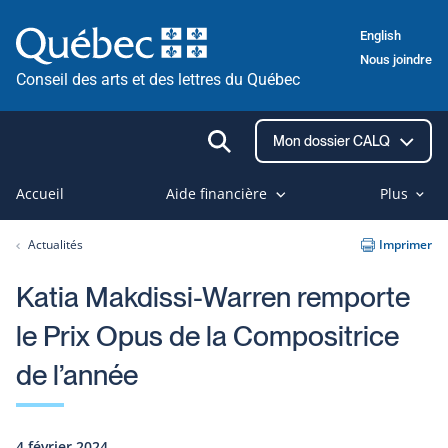
Passer
English
au
Nous joindre
contenu
Conseil des arts et des lettres du Québec
Ouvrir
Mon dossier CALQ
la
recherche
Accueil
Aide financière
Plus
Actualités
Imprimer
Katia Makdissi-Warren remporte
le Prix Opus de la Compositrice
de l’année
4 février 2024