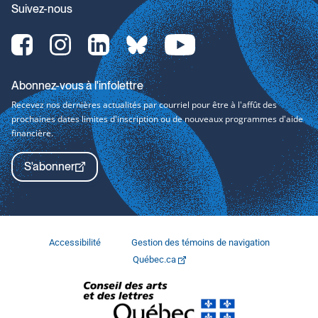
Suivez-nous
Facebook-
Instagram-
LinkedIn-
bluesky-
YouTube-
svg
svg
svg
svg
svg
Abonnez-vous à l'infolettre
Recevez nos dernières actualités par courriel pour être à l'affût des
prochaines dates limites d'inscription ou de nouveaux programmes d'aide
financière.
S'abonner
Accessibilité
Gestion des témoins de navigation
Québec.ca