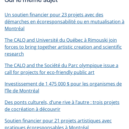
Un soutien financier pour 23 projets avec des
démarches en écoresponsabilité ou en mutualisation à
Montréal
The CALQ and Université du Québec à Rimouski join
forces to bring together artistic creation and scientific
research
The CALQ and the Société du Parc olympique issue a
call for projects for eco-friendly public art
Investissement de 1 475 000 $ pour les organismes de
l’île de Montréal
Des ponts culturels, d’une rive à l’autre : trois projets
de cocréation à découvrir
Soutien financier pour 21 projets artistiques avec
pratiques écoresponsables à Montréal