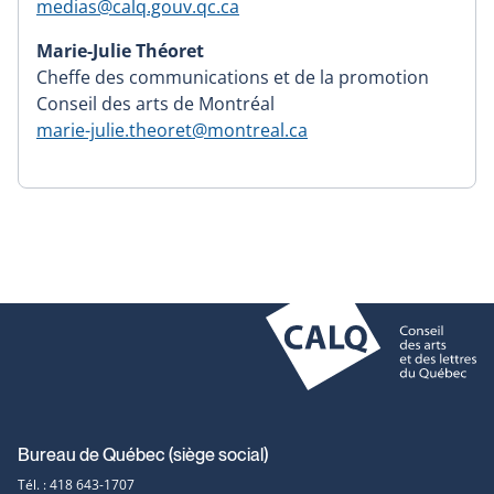
medias@calq.gouv.qc.ca
Marie-Julie Théoret
Cheffe des communications et de la promotion
Conseil des arts de Montréal
marie-julie.theoret@montreal.ca
Coordonnées
Bureau de Québec (siège social)
Tél. : 418 643-1707