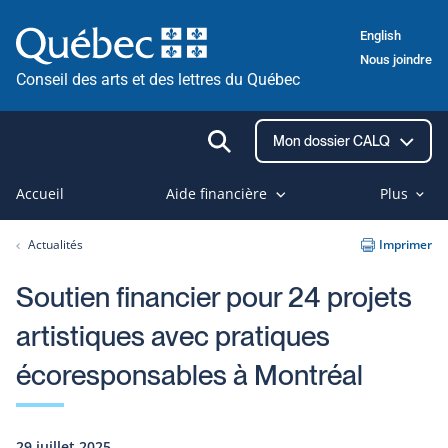
Passer
English
au
Nous joindre
contenu
Conseil des arts et des lettres du Québec
Ouvrir
Mon dossier CALQ
la
recherche
Accueil
Aide financière
Plus
Actualités
Imprimer
Soutien financier pour 24 projets
artistiques avec pratiques
écoresponsables à Montréal
29 juillet 2025