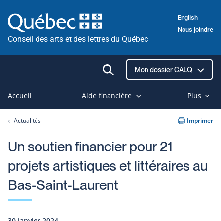
Passer
English
au
Nous joindre
contenu
Conseil des arts et des lettres du Québec
Ouvrir
Mon dossier CALQ
la
recherche
Accueil
Aide financière
Plus
Actualités
Imprimer
Un soutien financier pour 21
projets artistiques et littéraires au
Bas-Saint-Laurent
30 janvier 2024