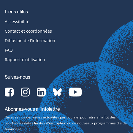
Liens utiles
Accessibilité
Contact et coordonnées
Diffusion de l’information
FAQ
Rapport d’utilisation
Suivez-nous
Facebook-
Instagram-
LinkedIn-
bluesky-
YouTube-
svg
svg
svg
svg
svg
Abonnez-vous à l'infolettre
Recevez nos dernières actualités par courriel pour être à l'affût des
prochaines dates limites d'inscription ou de nouveaux programmes d'aide
financière.