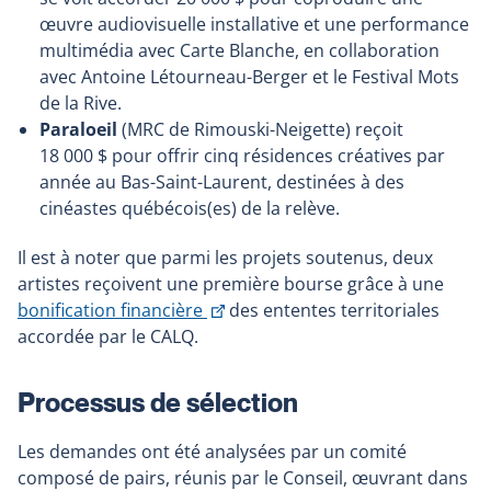
œuvre audiovisuelle installative et une performance
multimédia avec Carte Blanche, en collaboration
avec Antoine Létourneau-Berger et le Festival Mots
de la Rive.
Paraloeil
(MRC de Rimouski-Neigette) reçoit
18 000 $ pour offrir cinq résidences créatives par
année au Bas-Saint-Laurent, destinées à des
cinéastes québécois(es) de la relève.
Il est à noter que parmi les projets soutenus, deux
artistes reçoivent une première bourse grâce à une
Ce
bonification financière
des ententes territoriales
lien
accordée par le CALQ.
s'ouvrira
dans
Processus de sélection
une
nouvelle
Les demandes ont été analysées par un comité
fenêtre
composé de pairs, réunis par le Conseil, œuvrant dans