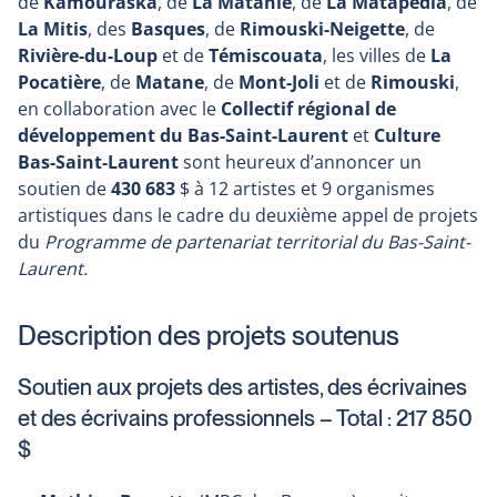
de
Kamouraska
, de
La Matanie
, de
La Matapédia
, de
La Mitis
, des
Basques
, de
Rimouski-Neigette
, de
Rivière-du-Loup
et de
Témiscouata
, les villes de
La
Pocatière
, de
Matane
, de
Mont-Joli
et de
Rimouski
,
en collaboration avec le
Collectif régional de
développement du Bas-Saint-Laurent
et
Culture
Bas-Saint-Laurent
sont heureux d’annoncer un
soutien de
430 683
$ à 12 artistes et 9 organismes
artistiques dans le cadre du deuxième appel de projets
du
Programme de partenariat territorial du Bas-Saint-
Laurent.
Description des projets soutenus
Soutien aux projets des artistes, des écrivaines
et des écrivains professionnels – Total : 217 850
$