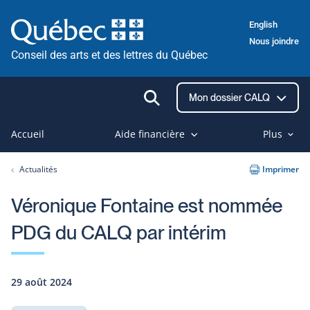
Passer
English
au
Nous joindre
contenu
Conseil des arts et des lettres du Québec
Ouvrir
Mon dossier CALQ
la
recherche
Accueil
Aide financière
Plus
Actualités
Imprimer
Véronique Fontaine est nommée
PDG du CALQ par intérim
29 août 2024