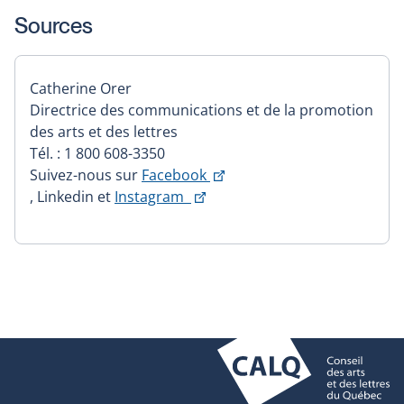
Sources
Catherine Orer
Directrice des communications et de la promotion
des arts et des lettres
Tél. : 1 800 608-3350
Suivez-nous sur
Facebook
Ce
Ce
, Linkedin et
Instagram
lien
lien
s'ouvrira
s'ouvrira
dans
dans
une
une
nouvelle
nouvelle
fenêtre
fenêtre