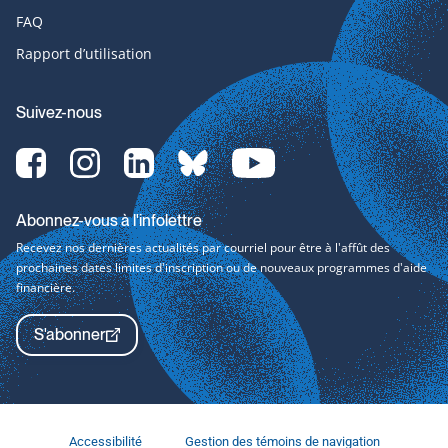
FAQ
Rapport d’utilisation
Suivez-nous
Facebook-
Instagram-
LinkedIn-
bluesky-
YouTube-
svg
svg
svg
svg
svg
Abonnez-vous à l'infolettre
Recevez nos dernières actualités par courriel pour être à l'affût des
prochaines dates limites d'inscription ou de nouveaux programmes d'aide
financière.
S'abonner
Accessibilité
Gestion des témoins de navigation