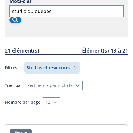
Mots-clés
disponibl
pour
Recherche
Recherche
regions
Rechercher
21 élément(s)
Élément(s) 13 à 21
Retirer
Filtres
Studios et résidences
le
filtre
Trier par
Nombre par page
Fermé