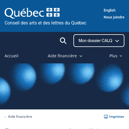
Passer
English
au
Nous joindre
contenu
Conseil des arts et des lettres du Québec
Ouvrir
Mon dossier CALQ
la
recherche
Accueil
Aide financière
Plus
Aide financière
Imprimer