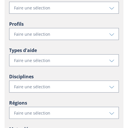
Voir
Faire une sélection
les
filtres
Profils
disponibl
pour
Voir
Faire une sélection
status
les
filtres
Types d'aide
disponibl
pour
Voir
Faire une sélection
profile
les
filtres
Disciplines
disponibl
pour
Voir
Faire une sélection
grant_typ
les
filtres
Régions
disponibl
pour
Voir
Faire une sélection
discipline
les
filtres