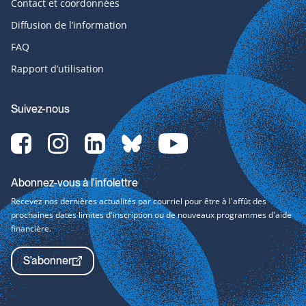
Contact et coordonnées
Diffusion de l’information
FAQ
Rapport d’utilisation
Suivez-nous
Facebook-
Instagram-
LinkedIn-
bluesky-
YouTube-
svg
svg
svg
svg
svg
Abonnez-vous à l'infolettre
Recevez nos dernières actualités par courriel pour être à l'affût des
prochaines dates limites d'inscription ou de nouveaux programmes d'aide
financière.
S'abonner