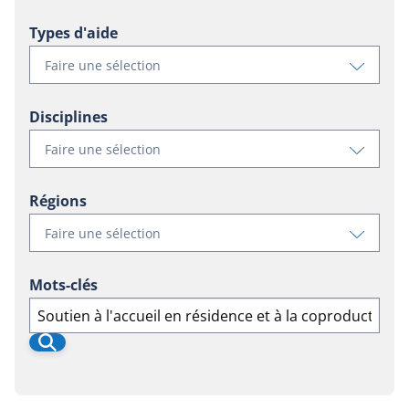
filtres
Types d'aide
disponibl
pour
Voir
Faire une sélection
profile
les
filtres
Disciplines
disponibl
pour
Voir
Faire une sélection
grant_typ
les
filtres
Régions
disponibl
pour
Voir
Faire une sélection
discipline
les
filtres
Mots-clés
disponibl
pour
Recherche
Recherche
regions
Rechercher