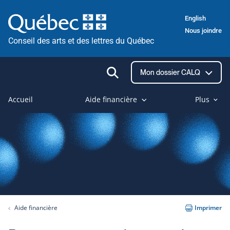
Passer
English
au
Nous joindre
contenu
Conseil des arts et des lettres du Québec
Ouvrir
Mon dossier CALQ
la
recherche
Accueil
Aide financière
Plus
Aide financière
Imprimer