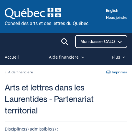
Passer
English
au
Nous joindre
contenu
Conseil des arts et des lettres du Québec
Ouvrir
Mon dossier CALQ
la
recherche
Accueil
Aide financière
Plus
Aide financière
Imprimer
Arts et lettres dans les
Laurentides - Partenariat
territorial
Discipline(s) admissible(s) :