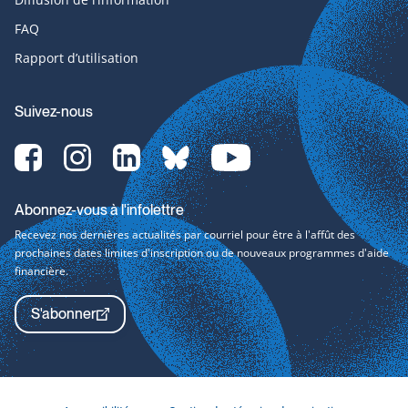
FAQ
Rapport d’utilisation
Suivez-nous
Facebook-
Instagram-
LinkedIn-
bluesky-
YouTube-
svg
svg
svg
svg
svg
Abonnez-vous à l'infolettre
Recevez nos dernières actualités par courriel pour être à l'affût des
prochaines dates limites d'inscription ou de nouveaux programmes d'aide
financière.
S'abonner