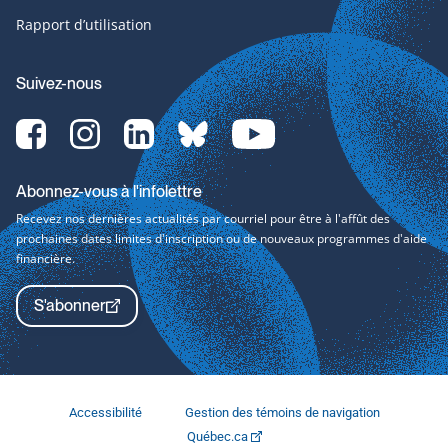
Rapport d’utilisation
Suivez-nous
Facebook-
Instagram-
LinkedIn-
bluesky-
YouTube-
svg
svg
svg
svg
svg
Abonnez-vous à l'infolettre
Recevez nos dernières actualités par courriel pour être à l'affût des
prochaines dates limites d'inscription ou de nouveaux programmes d'aide
financière.
S'abonner
Accessibilité
Gestion des témoins de navigation
Québec.ca