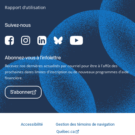
Rapport d’utilisation
Suivez-nous
Facebook-
Instagram-
LinkedIn-
bluesky-
YouTube-
svg
svg
svg
svg
svg
Abonnez-vous à l'infolettre
Recevez nos dernières actualités par courriel pour être à l'affût des
prochaines dates limites d'inscription ou de nouveaux programmes d'aide
financière.
S'abonner
Accessibilité
Gestion des témoins de navigation
Québec.ca