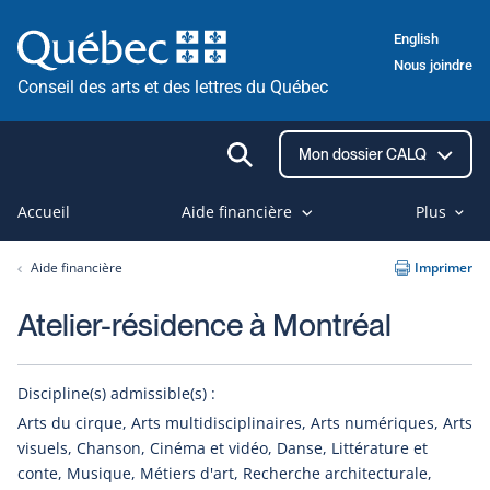
Passer
English
au
Nous joindre
contenu
Conseil des arts et des lettres du Québec
Ouvrir
Mon dossier CALQ
la
recherche
Accueil
Aide financière
Plus
Aide financière
Imprimer
Atelier-résidence à Montréal
Discipline(s) admissible(s) :
Arts du cirque, Arts multidisciplinaires, Arts numériques, Arts
visuels, Chanson, Cinéma et vidéo, Danse, Littérature et
conte, Musique, Métiers d'art, Recherche architecturale,