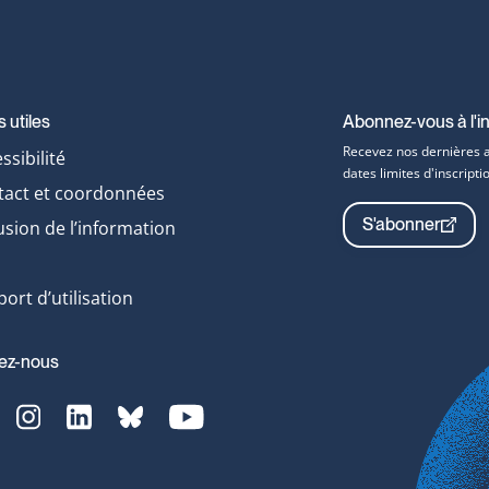
s utiles
Abonnez-vous à l'in
Recevez nos dernières ac
ssibilité
dates limites d'inscrip
tact et coordonnées
S'abonner
usion de l’information
ort d’utilisation
ez-nous
acebook-
Instagram-
LinkedIn-
bluesky-
YouTube-
vg
svg
svg
svg
svg