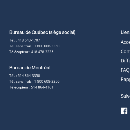
Bureau de Québec (siège social)
Lien
Coordonnées
Tél. : 418 643-1707
Acce
Tél. sans frais : 1 800 608-3350
et
Con
Télécopieur : 418 478-3235
Diff
contact
Bureau de Montréal
FAQ
Tél. : 514 864-3350
Rapp
Tél. sans frais : 1 800 608-3350
Télécopieur : 514 864-4161
Suiv
F
s