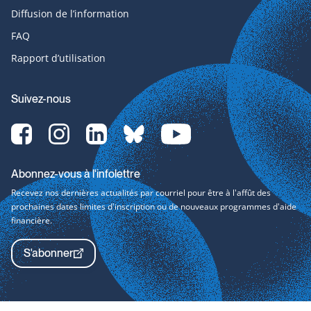
Diffusion de l’information
FAQ
Rapport d’utilisation
Suivez-nous
Facebook-
Instagram-
LinkedIn-
bluesky-
YouTube-
svg
svg
svg
svg
svg
Abonnez-vous à l'infolettre
Recevez nos dernières actualités par courriel pour être à l'affût des
prochaines dates limites d'inscription ou de nouveaux programmes d'aide
financière.
S'abonner