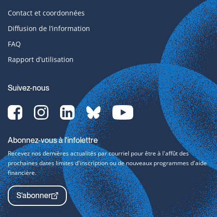
Contact et coordonnées
Diffusion de l’information
FAQ
Rapport d’utilisation
Suivez-nous
Facebook-
Instagram-
LinkedIn-
bluesky-
YouTube-
svg
svg
svg
svg
svg
Abonnez-vous à l'infolettre
Recevez nos dernières actualités par courriel pour être à l'affût des
prochaines dates limites d'inscription ou de nouveaux programmes d'aide
financière.
S'abonner