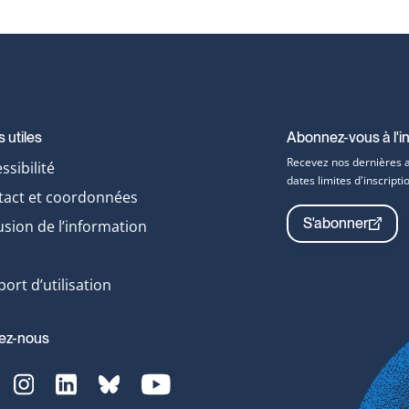
s utiles
Abonnez-vous à l'in
Recevez nos dernières ac
ssibilité
dates limites d'inscrip
tact et coordonnées
S'abonner
usion de l’information
ort d’utilisation
ez-nous
acebook-
Instagram-
LinkedIn-
bluesky-
YouTube-
vg
svg
svg
svg
svg