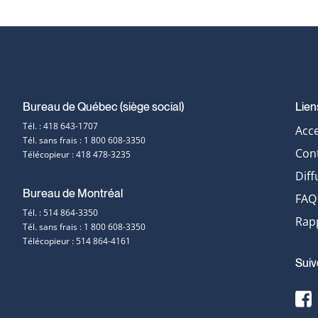
Bureau de Québec (siège social)
Lien
Coordonnées
Tél. : 418 643-1707
Acce
Tél. sans frais : 1 800 608-3350
et
Con
Télécopieur : 418 478-3235
Diff
contact
Bureau de Montréal
FAQ
Tél. : 514 864-3350
Rapp
Tél. sans frais : 1 800 608-3350
Télécopieur : 514 864-4161
Suiv
F
s