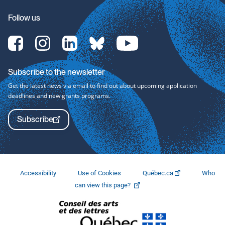
Follow us
[Translate
[Translate
[Translate
[Translate
[Translate
to
to
to
to
to
English:]
English:]
English:]
English:]
English:]
Facebook-
Instagram-
LinkedIn-
bluesky-
YouTube-
Subscribe to the newsletter
svg
svg
svg
svg
svg
Get the latest news via email to find out about upcoming application
deadlines and new grants programs.
Subscribe
Accessibility
Use of Cookies
Québec.ca
Who
This
can view this page?
link
will
open
in
a