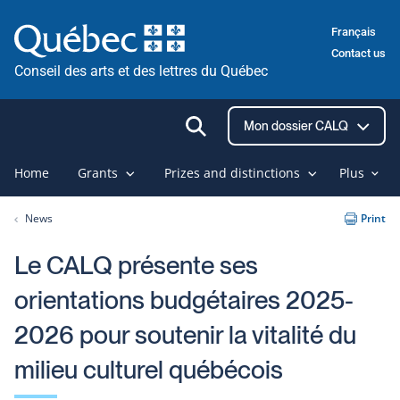
Skip
Français
to
Contact us
content
Conseil des arts et des lettres du Québec
Ouvrir
Mon dossier CALQ
la
recherche
Home
Grants
Prizes and distinctions
Plus
News
Print
Le CALQ présente ses
orientations budgétaires 2025-
2026 pour soutenir la vitalité du
milieu culturel québécois