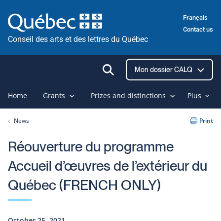
Skip
Français
to
Contact us
content
Conseil des arts et des lettres du Québec
Ouvrir
Mon dossier CALQ
la
recherche
Home
Grants
Prizes and distinctions
Plus
News
Print
Réouverture du programme
Accueil d’œuvres de l’extérieur du
Québec (FRENCH ONLY)
October 25, 2021