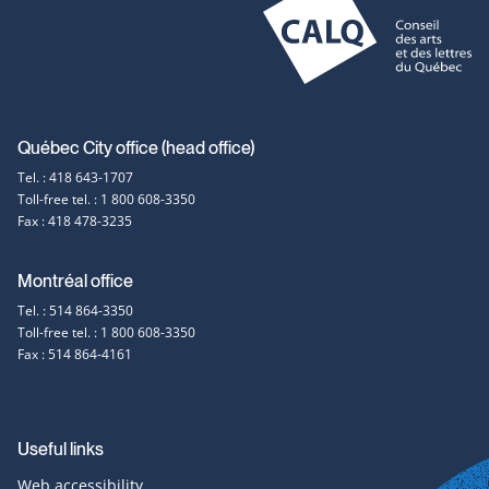
Contact
Québec City office (head office)
Tel. : 418 643-1707
information
Toll-free tel. : 1 800 608-3350
Fax : 418 478-3235
Montréal office
Tel. : 514 864-3350
Toll-free tel. : 1 800 608-3350
Fax : 514 864-4161
Useful links
Web accessibility