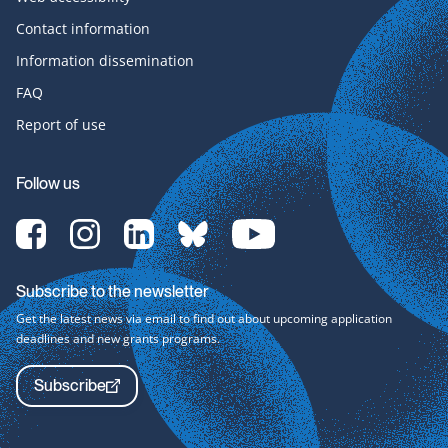
Contact information
Information dissemination
FAQ
Report of use
Follow us
[Translate
[Translate
[Translate
[Translate
[Translate
to
to
to
to
to
English:]
English:]
English:]
English:]
English:]
Facebook-
Instagram-
LinkedIn-
bluesky-
YouTube-
Subscribe to the newsletter
svg
svg
svg
svg
svg
Get the latest news via email to find out about upcoming application
deadlines and new grants programs.
Subscribe