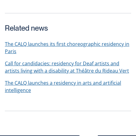
open
in
a
Related news
new
window
The CALQ launches its first choreographic residency in
Paris
Call for candidacies: residency for Deaf artists and
artists living with a disability at Théâtre du Rideau Vert
The CALQ launches a residency in arts and artificial
intelligence