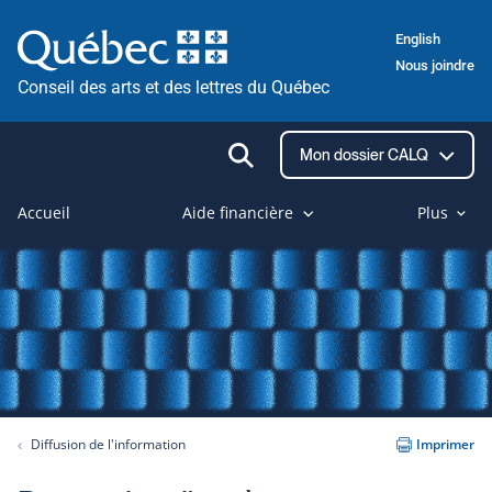
Passer
English
au
Nous joindre
contenu
Conseil des arts et des lettres du Québec
Ouvrir
Mon dossier CALQ
la
recherche
Accueil
Aide financière
Plus
Diffusion de l'information
Imprimer