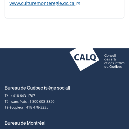
Ce
www.culturemonteregie.qc.ca
lien
s'ouvrira
dans
une
nouvelle
fenêtre
Coordonnées
Bureau de Québec (siège social)
Tél. : 418 643-1707
et
Tél. sans frais : 1 800 608-3350
Télécopieur : 418 478-3235
contact
Bureau de Montréal