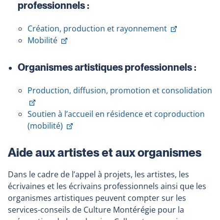
professionnels :
Ce
Création, production et rayonnement
Ce
lien
Mobilité
lien
s'ouvrira
s'ouvrira
dans
Organismes artistiques professionnels :
dans
une
une
nouvelle
Production, diffusion, promotion et consolidation
nouvelle
fenêtre
Ce
fenêtre
lien
Soutien à l’accueil en résidence et coproduction
s'ouvrira
Ce
(mobilité)
dans
lien
une
s'ouvrira
Aide aux artistes et aux organismes
nouvelle
dans
fenêtre
une
Dans le cadre de l’appel à projets, les artistes, les
nouvelle
écrivaines et les écrivains professionnels ainsi que les
fenêtre
organismes artistiques peuvent compter sur les
services-conseils de Culture Montérégie pour la