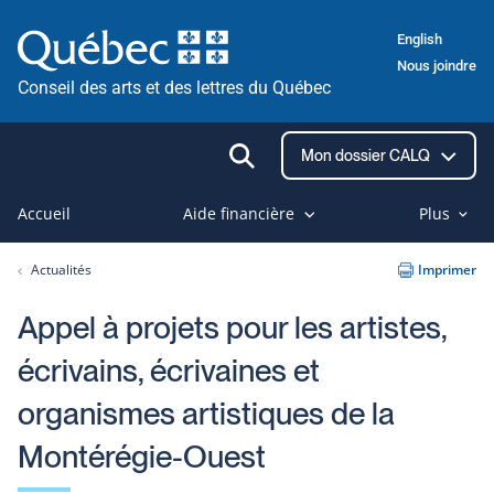
Passer
English
au
Nous joindre
contenu
Conseil des arts et des lettres du Québec
Ouvrir
Mon dossier CALQ
la
recherche
Accueil
Aide financière
Plus
Actualités
Imprimer
Appel à projets pour les artistes,
écrivains, écrivaines et
organismes artistiques de la
Montérégie-Ouest