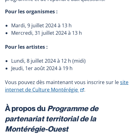
Pour les organismes :
Mardi, 9 juillet 2024 à 13 h
Mercredi, 31 juillet 2024 à 13 h
Pour les artistes :
Lundi, 8 juillet 2024 à 12 h (midi)
Jeudi, 1er août 2024 à 19 h
Vous pouvez dès maintenant vous inscrire sur le
site
Ce
internet de Culture Montérégie
.
lien
s'ouvrira
À propos du
Programme de
dans
partenariat territorial de la
une
nouvelle
Montérégie-Ouest
fenêtre