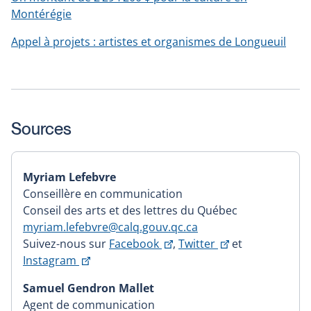
Montérégie
Appel à projets : artistes et organismes de Longueuil
Sources
Myriam Lefebvre
Conseillère en communication
Conseil des arts et des lettres du Québec
myriam.lefebvre@calq.gouv.qc.ca
Ce
Ce
Suivez-nous sur
Facebook
,
Twitter
et
Ce
lien
lien
Instagram
lien
s'ouvrira
s'ouvrira
Samuel Gendron Mallet
s'ouvrira
dans
dans
Agent de communication
dans
une
une