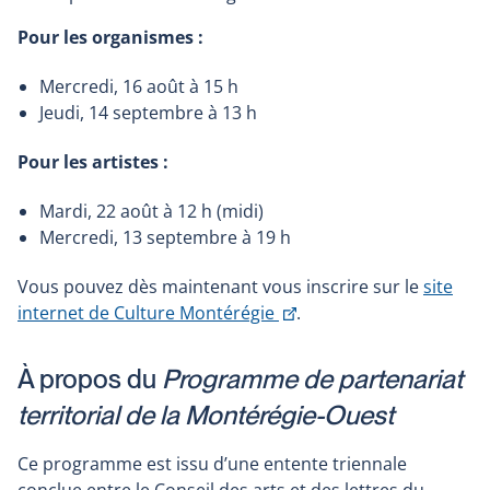
Pour les organismes :
Mercredi, 16 août à 15 h
Jeudi, 14 septembre à 13 h
Pour les artistes :
Mardi, 22 août à 12 h (midi)
Mercredi, 13 septembre à 19 h
Vous pouvez dès maintenant vous inscrire sur le
site
Ce
internet de Culture Montérégie
.
lien
s'ouvrira
À propos du
Programme de partenariat
dans
territorial de la Montérégie-Ouest
une
nouvelle
Ce programme est issu d’une entente triennale
fenêtre