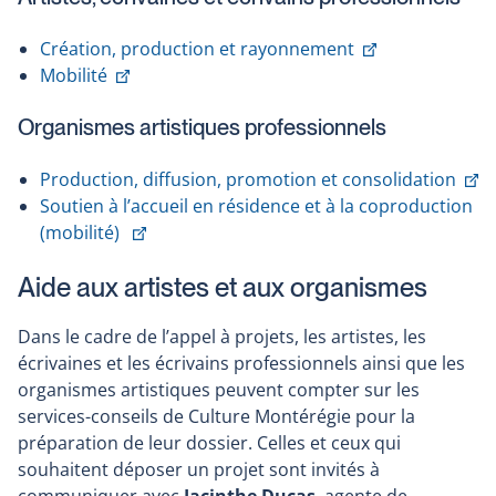
Ce
Création, production et rayonnement
Ce
lien
Mobilité
lien
s'ouvrira
Organismes artistiques professionnels
s'ouvrira
dans
dans
une
C
Production, diffusion, promotion et consolidation
une
nouvelle
li
Soutien à l’accueil en résidence et à la coproduction
nouvelle
fenêtre
Ce
s'
(mobilité)
fenêtre
lien
d
Aide aux artistes et aux organismes
s'ouvrira
u
dans
no
Dans le cadre de l’appel à projets, les artistes, les
une
fe
écrivaines et les écrivains professionnels ainsi que les
nouvelle
organismes artistiques peuvent compter sur les
fenêtre
services-conseils de Culture Montérégie pour la
préparation de leur dossier. Celles et ceux qui
souhaitent déposer un projet sont invités à