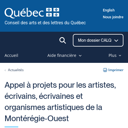
Passer
English
au
Nous joindre
contenu
Conseil des arts et des lettres du Québec
Ouvrir
Mon dossier CALQ
la
recherche
Accueil
Aide financière
Plus
Actualités
Imprimer
Appel à projets pour les artistes,
écrivains, écrivaines et
organismes artistiques de la
Montérégie-Ouest