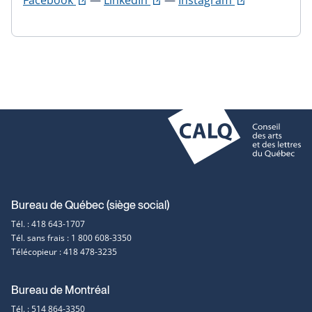
Facebook
—
LinkedIn
—
Instagram
lien
lien
lien
s'ouvrira
s'ouvrira
s'ouvrira
dans
dans
dans
une
une
une
nouvelle
nouvelle
nouvelle
fenêtre
fenêtre
fenêtre
Coordonnées
Bureau de Québec (siège social)
Tél. : 418 643-1707
et
Tél. sans frais : 1 800 608-3350
Télécopieur : 418 478-3235
contact
Bureau de Montréal
Tél. : 514 864-3350