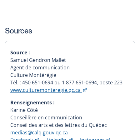
Sources
Source :
Samuel Gendron Mallet
Agent de communication
Culture Montérégie
Tél. : 450 651-0694 ou 1 877 651-0694, poste 223
Ce
www.culturemonteregie.qc.ca
lien
Renseignements :
s'ouvrira
Karine Côté
dans
Conseillère en communication
une
Conseil des arts et des lettres du Québec
nouvelle
medias@calq.gouv.qc.ca
fenêtre
Ce
Ce
Ce