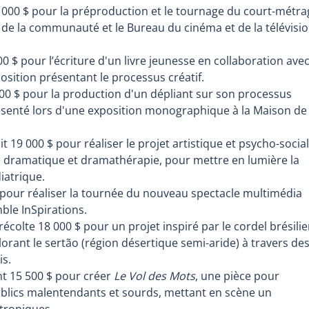
0 000 $ pour la préproduction et le tournage du court-métra
de la communauté et le Bureau du cinéma et de la télévisi
00 $ pour l’écriture d'un livre jeunesse en collaboration ave
osition présentant le processus créatif.
800 $ pour la production d'un dépliant sur son processus
résenté lors d'une exposition monographique à la Maison de 
t 19 000 $ pour réaliser le projet artistique et psycho-social
ure dramatique et dramathérapie, pour mettre en lumière la
iatrique.
 pour réaliser la tournée du nouveau spectacle multimédia
ble InSpirations.
récolte 18 000 $ pour un projet inspiré par le cordel brésili
lorant le sertão (région désertique semi-aride) à travers de
is.
nt 15 500 $ pour créer
Le Vol des Mots
, une pièce pour
ublics malentendants et sourds, mettant en scène un
ctroniques.