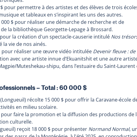
 $ pour permettre à des artistes et des élèves de trois école
 musique et tableaux en s’inspirant les uns des autres.
8 000 $ pour réaliser une démarche de recherche et de
b de la bibliothèque Georgette-Lepage à Brossard.
pour la création d'un spectacle-causerie intitulé
Nos trésor
 la vie de nos ainés.
$ pour réaliser une œuvre vidéo intitulée
Devenir fleuve : de
tion avec une artiste innue d’Ekuanitshit et une autre artist
e Magpie/Muteshekau-shipu, dans l’estuaire du Saint-Laurent 
ofessionnels – Total : 60 000 $
(Longueuil) récolte 15 000 $ pour offrir la Caravane-école d
tivités en milieu scolaire.
 pour faire la promotion et la diffusion des productions de 
ion culturelle.
gueuil) reçoit 18 000 $ pour présenter
Normand Normal
, u
ans des parcs de la Montérégie, à l'été 2025, en coproduction