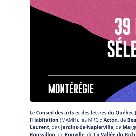
Le
Conseil des arts et des lettres du Québec
l’Habitation
(MAMH), les MRC d’
Acton
, de
Bea
Laurent
, des
Jardins-de-Napierville
, de
Margu
Roussillon
, de
Rouville
, de
La Vallée-du-Rich