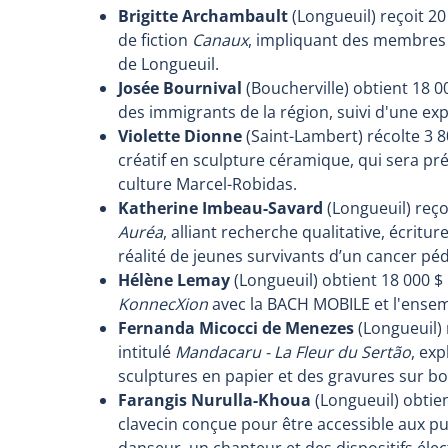
Brigitte Archambault
(Longueuil) reçoit 2
de fiction
Canaux
, impliquant des membres 
de Longueuil.
Josée Bournival
(Boucherville) obtient 18 0
des immigrants de la région, suivi d'une exp
Violette Dionne
(Saint-Lambert) récolte 3 
créatif en sculpture céramique, qui sera p
culture Marcel-Robidas.
Katherine Imbeau-Savard
(Longueuil) reçoi
Auréa
, alliant recherche qualitative, écrit
réalité de jeunes survivants d’un cancer péd
Hélène Lemay
(Longueuil) obtient 18 000 $
KonnecXion
avec la BACH MOBILE et l'ensem
Fernanda Micocci de Menezes
(Longueuil) 
intitulé
Mandacaru - La Fleur du Sertão
, exp
sculptures en papier et des gravures sur bo
Farangis Nurulla-Khoua
(Longueuil) obtie
clavecin conçue pour être accessible aux p
danseur, un chanteur et des dispositifs éle