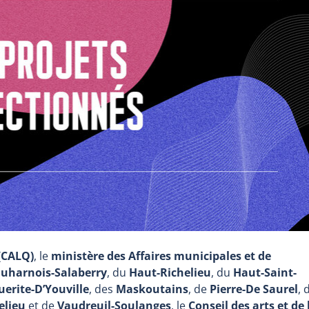
 (CALQ)
, le
ministère des Affaires municipales et de
uharnois-Salaberry
, du
Haut-Richelieu
, du
Haut-Saint-
erite-D’Youville
, des
Maskoutains
, de
Pierre-De Saurel
, 
elieu
et de
Vaudreuil-Soulanges
, le
Conseil des arts et de 