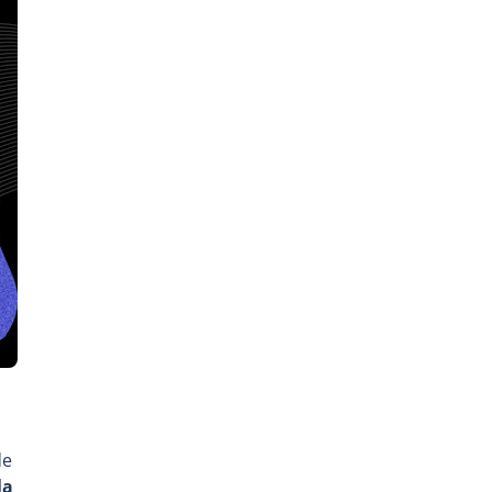
de
la