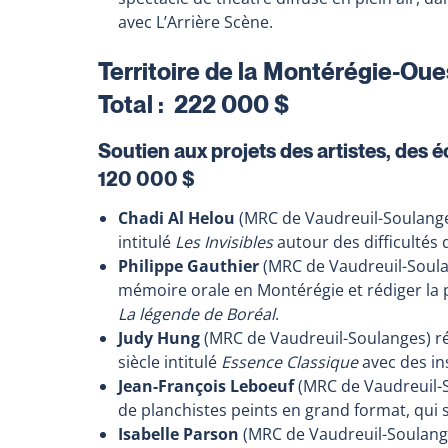
avec L’Arrière Scène.
Territoire de la Montérégie-Oue
Total : 222 000 $
Soutien aux projets des artistes, des é
120 000 $
Chadi Al Helou
(MRC de Vaudreuil-Soulanges
intitulé
Les Invisibles
autour des difficultés 
Philippe Gauthier
(MRC de Vaudreuil-Soulan
mémoire orale en Montérégie et rédiger la p
La légende de Boréal
.
Judy Hung
(MRC de Vaudreuil-Soulanges) r
siècle intitulé
Essence Classique
avec des in
Jean-François Leboeuf
(MRC de Vaudreuil-So
de planchistes peints en grand format, qui 
Isabelle Parson
(MRC de Vaudreuil-Soulanges