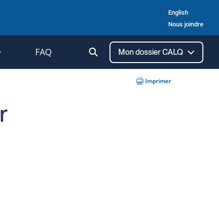
English
Nous joindre
Ouvrir
FAQ
Mon dossier CALQ
la
recherche
Imprimer
r