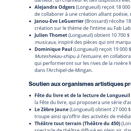
Alejandra Odgers
(Longueuil) reçoit 18 000
de collaborer à une création alliant poésie,
Janou-Eve LeGuerrier
(Brossard) récolte 1
création sur le thème de l’intime au Fab La
Julien Thomet
(Longueuil) obtient 10 700 $ 
musicaux
, inspiré des pièces qui ont marqué
Dominique Paul
(Longueuil) reçoit 19 000 
Muteshekau-shipu à l'estuaire
, en collabora
qui performeront sur les rives de la rivièr
dans l’Archipel-de-Mingan.
Soutien aux organismes artistiques pr
Fête du livre et de la lecture de Longueuil
la Fête du livre, qui proposera une série d’ac
Le Zèbre Jaune
(Longueuil) obtient 27 000 $
troupe ainsi qu’offrir des activités de médiat
Théâtre tout terrain (Théâtre du 450)
(Lon
spectacle de théâtre diffusé en plein air, d