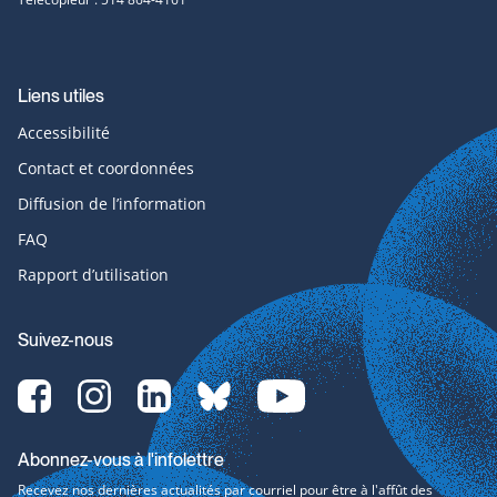
Liens utiles
Accessibilité
Contact et coordonnées
Diffusion de l’information
FAQ
Rapport d’utilisation
Suivez-nous
Facebook-
Instagram-
LinkedIn-
bluesky-
YouTube-
svg
svg
svg
svg
svg
Abonnez-vous à l'infolettre
Recevez nos dernières actualités par courriel pour être à l'affût des