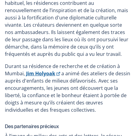
habituel, les résidences contribuent au
renouvellement de l’inspiration et de la création, mais
aussi à la fortification d'une diplomatie culturelle
vivante. Les créateurs deviennent en quelque sorte
nos ambassadeurs. Ils laissent également des traces
de leur passage dans les lieux où ils ont poursuivi leur
démarche, dans la mémoire de ceux qu’ils y ont
fréquentés et auprès du public qui a vu leur travail.
Durant sa résidence de recherche et de création à
Ce
Mumbai,
Jim Holyoak
a animé des ateliers de dessin
lien
auprès d'enfants de milieux défavorisés. Avec ses
s'ouvrira
encouragements, les jeunes ont découvert que la
dans
liberté, la confiance et le bonheur étaient à portée de
une
doigts à mesure qu’ils créaient des œuvres
nouvelle
individuelles et des fresques collectives.
fenêtre
Des partenaires précieux