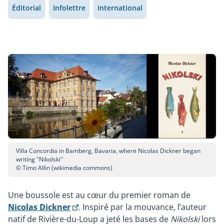
Éditorial
Infolettre
International
Villa Concordia in Bamberg, Bavaria, where Nicolas Dickner began
writing "Nikolski"
© Timo Allin (wikimedia commons)
Une boussole est au cœur du premier roman de
Ce
Nicolas Dickner
. Inspiré par la mouvance, l’auteur
lien
natif de Rivière-du-Loup a jeté les bases de
Nikolski
lors