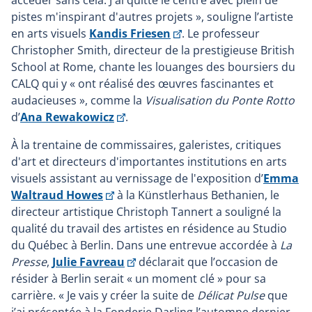
accéder sans cela. J'ai quitté le centre avec plein de
pistes m'inspirant d'autres projets », souligne l’artiste
Ce
en arts visuels
Kandis Friesen
. Le professeur
lien
Christopher Smith, directeur de la prestigieuse British
s'ouvrira
School at Rome, chante les louanges des boursiers du
dans
CALQ qui y « ont réalisé des œuvres fascinantes et
une
audacieuses », comme la
Visualisation du Ponte Rotto
Ce
nouvelle
d’
Ana Rewakowicz
.
lien
fenêtre
À la trentaine de commissaires, galeristes, critiques
s'ouvrira
d'art et directeurs d'importantes institutions en arts
dans
visuels assistant au vernissage de l'exposition d’
Emma
une
Ce
Waltraud Howes
à la Künstlerhaus Bethanien, le
nouvelle
lien
directeur artistique Christoph Tannert a souligné la
fenêtre
s'ouvrira
qualité du travail des artistes en résidence au Studio
dans
du Québec à Berlin. Dans une entrevue accordée à
La
une
Ce
Presse
,
Julie Favreau
déclarait que l’occasion de
nouvelle
lien
résider à Berlin serait « un moment clé » pour sa
fenêtre
s'ouvrira
carrière. « Je vais y créer la suite de
Délicat Pulse
que
dans