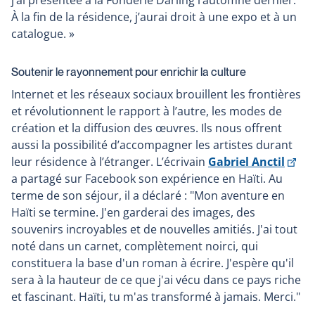
j’ai présentée à la Fonderie Darling l’automne dernier.
une
À la fin de la résidence, j’aurai droit à une expo et à un
nouvelle
catalogue. »
fenêtre
Soutenir le rayonnement pour enrichir la culture
Internet et les réseaux sociaux brouillent les frontières
et révolutionnent le rapport à l’autre, les modes de
création et la diffusion des œuvres. Ils nous offrent
aussi la possibilité d’accompagner les artistes durant
Ce
leur résidence à l’étranger. L’écrivain
Gabriel Anctil
lien
a partagé sur Facebook son expérience en Haïti. Au
s'o
terme de son séjour, il a déclaré : "Mon aventure en
dan
Haïti se termine. J'en garderai des images, des
un
souvenirs incroyables et de nouvelles amitiés. J'ai tout
nou
noté dans un carnet, complètement noirci, qui
fen
constituera la base d'un roman à écrire. J'espère qu'il
sera à la hauteur de ce que j'ai vécu dans ce pays riche
et fascinant. Haïti, tu m'as transformé à jamais. Merci."