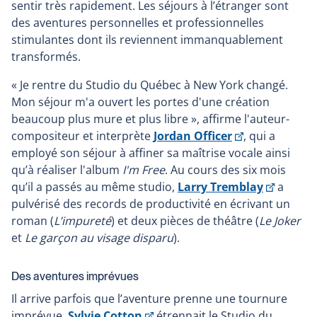
sentir très rapidement. Les séjours à l’étranger sont
des aventures personnelles et professionnelles
stimulantes dont ils reviennent immanquablement
transformés.
« Je rentre du Studio du Québec à New York changé.
Mon séjour m'a ouvert les portes d'une création
beaucoup plus mure et plus libre », affirme l'auteur-
Ce
compositeur et interprète
Jordan Officer
, qui a
lien
employé son séjour à affiner sa maîtrise vocale ainsi
s'ouvrira
qu’à réaliser l'album
I'm Free
. Au cours des six mois
dans
Ce
qu’il a passés au même studio,
Larry Tremblay
a
une
lien
pulvérisé des records de productivité en écrivant un
nouvelle
s'ouvrir
roman (
L’impureté
) et deux pièces de théâtre (
Le Joker
fenêtre
dans
et
Le garçon au visage disparu
).
une
nouvell
Des aventures imprévues
fenêtre
Il arrive parfois que l’aventure prenne une tournure
Ce
imprévue.
Sylvie Cotton
étrennait le Studio du