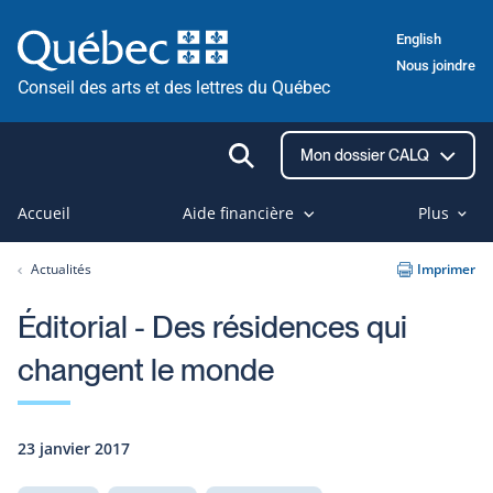
Passer
English
au
Nous joindre
contenu
Conseil des arts et des lettres du Québec
Ouvrir
Mon dossier CALQ
la
recherche
Accueil
Aide financière
Plus
Actualités
Imprimer
Éditorial - Des résidences qui
changent le monde
23 janvier 2017