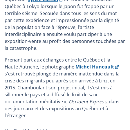
lien
Québec à Tokyo lorsque le Japon fut frappé par un
s'ouvrira
terrible séisme. Secouée dans tous les sens du mot
dans
par cette expérience et impressionnée par la dignité
une
de la population face à l’épreuve, l’artiste
nouvelle
interdisciplinaire a ensuite voulu participer à une
fenêtre
exposition-vente au profit des personnes touchées par
la catastrophe.
Prenant part aux échanges entre le Québec et la
Ce
Haute-Autriche, le photographe
Michel Huneault
lien
s'est retrouvé plongé de manière inattendue dans la
s'ouv
crise des migrants peu après son arrivée à Linz, en
dans
2015. Chamboulant son projet initial, il s’est mis à
une
sillonner le pays et a diffusé le fruit de sa «
nouve
documentation méditative »,
Occident Express
, dans
fenêt
des journaux et des expositions au Québec et à
l’étranger.