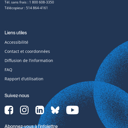
Tél. sans frais : 1 800 608-3350
Télécopieur : 514 864-4161
Liens utiles
Accessibilité
Contact et coordonnées
Diffusion de l’information
FAQ
Rapport d’utilisation
Suivez-nous
Facebook-
Instagram-
LinkedIn-
bluesky-
YouTube-
svg
svg
svg
svg
svg
Abonnez-vous à l'infolettre