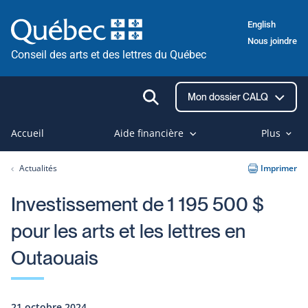
Passer
English
au
Nous joindre
contenu
Conseil des arts et des lettres du Québec
Ouvrir
Mon dossier CALQ
la
recherche
Accueil
Aide financière
Plus
Actualités
Imprimer
Investissement de 1 195 500 $
pour les arts et les lettres en
Outaouais
21 octobre 2024