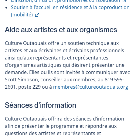
Diffusion, diffusion, promotion et consolidation
une
nouvelle
lien
Soutien à l’accueil en résidence et à la coproduction
nouvelle
fenêtre
Ce
s'ou
(mobilité)
fenêtre
lien
dan
Aide aux artistes et aux organismes
s'ouvrira
une
dans
nouv
Culture Outaouais offre un soutien technique aux
une
fenê
artistes et aux écrivaines et écrivains professionnels
nouvelle
ainsi qu’aux représentants et représentantes
fenêtre
d’organismes artistiques qui désirent présenter une
demande. Elles ou ils sont invités à communiquer avec
Scott Simpson, conseiller aux membres, au 819 595-
2601, poste 229 ou à
membres@cultureoutaouais.org
Séances d’information
Culture Outaouais offrira des séances d’information
afin de présenter le programme et répondre aux
questions des artistes et représentants et