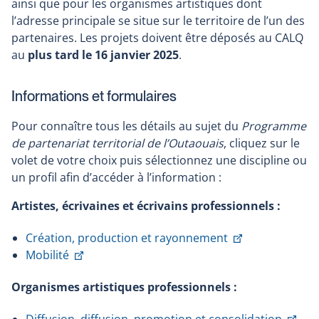
ainsi que pour les organismes artistiques dont
l’adresse principale se situe sur le territoire de l’un des
partenaires. Les projets doivent être déposés au CALQ
au
plus tard le 16 janvier 2025
.
Informations et formulaires
Pour connaître tous les détails au sujet du
Programme
de partenariat territorial de l’Outaouais
, cliquez sur le
volet de votre choix puis sélectionnez une discipline ou
un profil afin d’accéder à l’information :
Artistes, écrivaines et écrivains professionnels :
Ce
Création, production et rayonnement
Ce
lien
Mobilité
lien
s'ouvrira
Organismes artistiques professionnels :
s'ouvrira
dans
dans
une
Ce