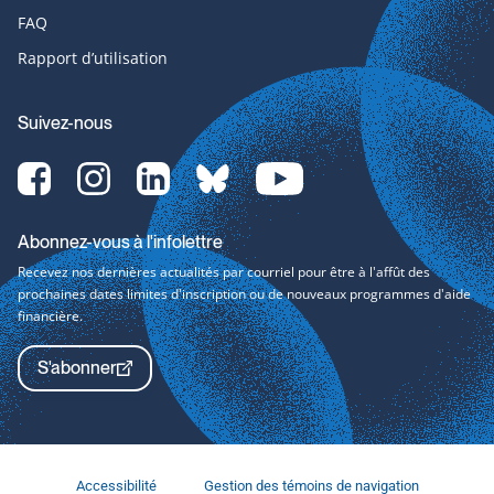
FAQ
Rapport d’utilisation
Suivez-nous
Facebook-
Instagram-
LinkedIn-
bluesky-
YouTube-
svg
svg
svg
svg
svg
Abonnez-vous à l'infolettre
Recevez nos dernières actualités par courriel pour être à l'affût des
prochaines dates limites d'inscription ou de nouveaux programmes d'aide
financière.
S'abonner
Accessibilité
Gestion des témoins de navigation